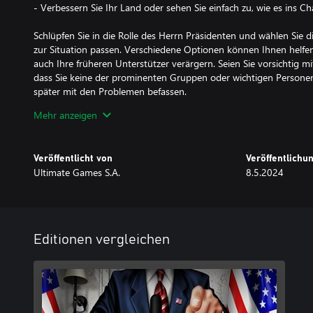
- Verbessern Sie Ihr Land oder sehen Sie einfach zu, wie es ins Ch
Schlüpfen Sie in die Rolle des Herrn Präsidenten und wählen Sie 
zur Situation passen. Verschiedene Optionen können Ihnen helfen
auch Ihre früheren Unterstützer verärgern. Seien Sie vorsichtig mi
dass Sie keine der prominenten Gruppen oder wichtigen Personen
später mit den Problemen befassen.
Mehr anzeigen
Berühren Sie die Herzen der Menschen mit Ihren Schreibfähigkeiten
überzeugendsten Reden und Statements, um Ihre Ziele zu erreic
Streikenden beruhigen? Zeigen Sie der Partei, dass Sie der effizie
Veröffentlicht von
Veröffentlich
Staatsbegräbnis die Stimmung aller heben? All dies kann mit de
Ultimate Games S.A.
8.5.2024
erreicht werden. Erhalten Sie den Titel des charismatischsten Anführ
…oder scheitern und alles durch Taktlosigkeit noch schlimmer ma
du Spaß daran, über den Salat zu schreiben, den du im Obersten 
Editionen vergleichen
Nutzen Sie die bekannteste Social-Media-Plattform – Screecher. K
Ihre Einstellung, beschimpfen Sie jemanden oder loben Sie vielleich
Ihnen, wie Sie im Internet rüberkommen möchten – lustig, einfühls
schräg? Aber denken Sie daran: Es wird immer Antworten von an
Sie sich auf eine öffentliche Gegenreaktion vor!