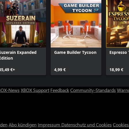
Suzerain Expanded
Game Builder Tycoon
Espresso
Edition
35,49 €+
4,99 €
18,99 €
BOX-News
XBOX Support
Feedback
Community-Standards
Warnu
nden
Abo kündigen
Impressum
Datenschutz und Cookies
Cookies