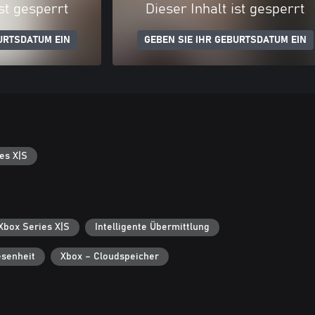
ist gesperrt
Dieser Inhalt ist gesperrt
URTSDATUM EIN
GEBEN SIE IHR GEBURTSDATUM EIN
es X|S
 Xbox Series X|S
Intelligente Übermittlung
senheit
Xbox – Cloudspeicher