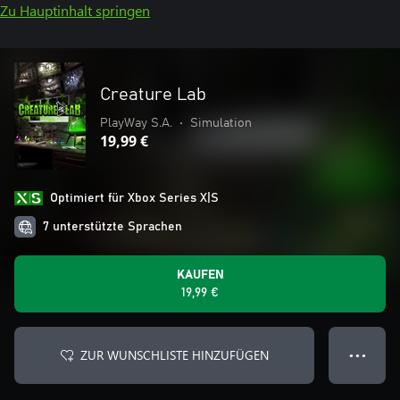
Zu Hauptinhalt springen
Creature Lab
PlayWay S.A.
•
Simulation
19,99 €
Optimiert für Xbox Series X|S
7 unterstützte Sprachen
KAUFEN
19,99 €
ZUR WUNSCHLISTE HINZUFÜGEN
● ● ●