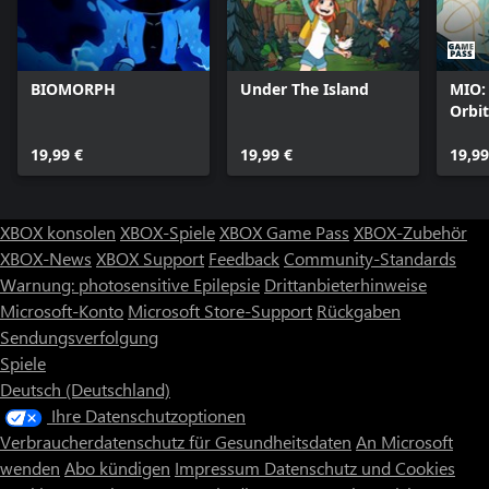
BIOMORPH
Under The Island
MIO:
Orbit
19,99 €
19,99 €
19,99
XBOX konsolen
XBOX-Spiele
XBOX Game Pass
XBOX-Zubehör
XBOX-News
XBOX Support
Feedback
Community-Standards
Warnung: photosensitive Epilepsie
Drittanbieterhinweise
Microsoft-Konto
Microsoft Store-Support
Rückgaben
Sendungsverfolgung
Spiele
Deutsch (Deutschland)
Ihre Datenschutzoptionen
Verbraucherdatenschutz für Gesundheitsdaten
An Microsoft
wenden
Abo kündigen
Impressum
Datenschutz und Cookies