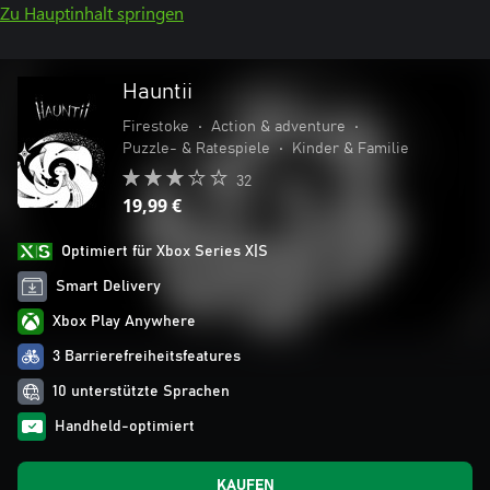
Zu Hauptinhalt springen
Hauntii
Firestoke
•
Action & adventure
•
Puzzle- & Ratespiele
•
Kinder & Familie
32
19,99 €
Optimiert für Xbox Series X|S
Smart Delivery
Xbox Play Anywhere
3 Barrierefreiheitsfeatures
10 unterstützte Sprachen
Handheld-optimiert
KAUFEN