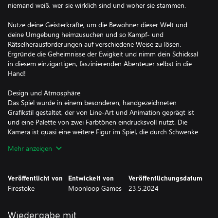
niemand weiß, wer sie wirklich sind und woher sie stammen.
Nutze deine Geisterkräfte, um die Bewohner dieser Welt und
deine Umgebung heimzusuchen und so Kampf- und
Rätselherausforderungen auf verschiedene Weise zu lösen.
Ergründe die Geheimnisse der Ewigkeit und nimm dein Schicksal
in diesem einzigartigen, faszinierenden Abenteuer selbst in die
Hand!
Design und Atmosphäre
Das Spiel wurde in einem besonderen, handgezeichneten
Grafikstil gestaltet, der von Line-Art und Animation geprägt ist
und eine Palette von zwei Farbtönen eindrucksvoll nutzt. Die
Kamera ist quasi eine weitere Figur im Spiel, die durch Schwenke
und Heran-/Herauszoomen bestimmte Szenen hervorhebt und
Mehr anzeigen
dir den Weg weist.
Der dynamische Soundtrack von Hauntii untermalt das
Veröffentlicht von
Entwickelt von
Veröffentlichungsdatum
Spielgeschehen mit Crescendos, sodass ein optisch wie akustisch
Firestoke
Moonloop Games
23.5.2024
packendes Erlebnis entsteht.
Heimsuchen
Wiedergabe mit