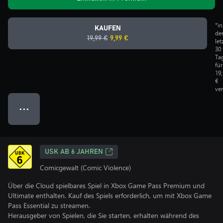
*in
KAUFEN
de
19,99 €
9,99 €
let
30
Ta
für
19
€
ve
● ● ●
USK AB 6 JAHREN
Comicgewalt (Comic Violence)
Über die Cloud spielbares Spiel in Xbox Game Pass Premium und
Ultimate enthalten. Kauf des Spiels erforderlich, um mit Xbox Game
Pass Essential zu streamen.
Herausgeber von Spielen, die Sie starten, erhalten während des