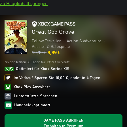
Zu Hauptinhalt springen
Great God Grove
Fellow Traveller
•
Action & adventure
•
Puzzle- & Ratespiele
19,99 €
9,99 €
*in den letzten 30 Tagen für 19,99 € verkauft
Optimiert für Xbox Series X|S
Im Verkauf: Sparen Sie 10,00 €, endet in 4 Tagen
Xbox Play Anywhere
1 unterstützte Sprachen
Handheld-optimiert
GAME PASS ABRUFEN
Enthalten in Premium