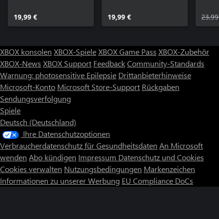
Edition
Mumi
19,99 €
19,99 €
Editi
23,99
XBOX konsolen
XBOX-Spiele
XBOX Game Pass
XBOX-Zubehör
XBOX-News
XBOX Support
Feedback
Community-Standards
Warnung: photosensitive Epilepsie
Drittanbieterhinweise
Microsoft-Konto
Microsoft Store-Support
Rückgaben
Sendungsverfolgung
Spiele
Deutsch (Deutschland)
Ihre Datenschutzoptionen
Verbraucherdatenschutz für Gesundheitsdaten
An Microsoft
wenden
Abo kündigen
Impressum
Datenschutz und Cookies
Cookies verwalten
Nutzungsbedingungen
Markenzeichen
Informationen zu unserer Werbung
EU Compliance DoCs