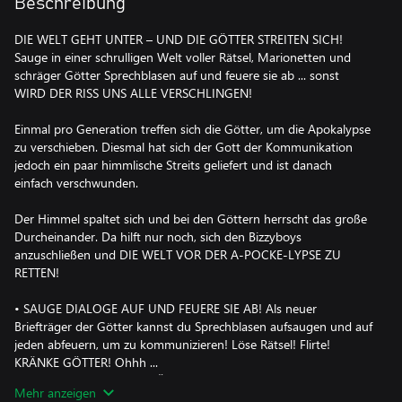
Beschreibung
DIE WELT GEHT UNTER – UND DIE GÖTTER STREITEN SICH!
Sauge in einer schrulligen Welt voller Rätsel, Marionetten und
schräger Götter Sprechblasen auf und feuere sie ab ... sonst
WIRD DER RISS UNS ALLE VERSCHLINGEN!
Einmal pro Generation treffen sich die Götter, um die Apokalypse
zu verschieben. Diesmal hat sich der Gott der Kommunikation
jedoch ein paar himmlische Streits geliefert und ist danach
einfach verschwunden.
Der Himmel spaltet sich und bei den Göttern herrscht das große
Durcheinander. Da hilft nur noch, sich den Bizzyboys
anzuschließen und DIE WELT VOR DER A-POCKE-LYPSE ZU
RETTEN!
• SAUGE DIALOGE AUF UND FEUERE SIE AB! Als neuer
Briefträger der Götter kannst du Sprechblasen aufsaugen und auf
jeden abfeuern, um zu kommunizieren! Löse Rätsel! Flirte!
KRÄNKE GÖTTER! Ohhh ...
• ENTDECKE GROTESKE GÖTTER: Der Gott des Teamworks? Der
Mehr anzeigen
Gott der LIEBESLIEDER? Wer hat hier das Sagen ...?