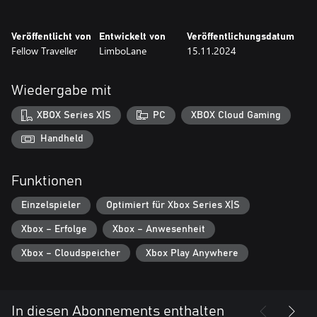
• Erlebe sprechende Vogelscheuchen! Kochende Marionetten!
DAS ENDE DER WELT, WIE WIR SIE KENNEN!
Veröffentlicht von
Entwickelt von
Veröffentlichungsdatum
Fellow Traveller
LimboLane
15.11.2024
Wiedergabe mit
XBOX Series X|S
PC
XBOX Cloud Gaming
Handheld
Funktionen
Einzelspieler
Optimiert für Xbox Series X|S
Xbox – Erfolge
Xbox – Anwesenheit
Xbox – Cloudspeicher
Xbox Play Anywhere
In diesen Abonnements enthalten