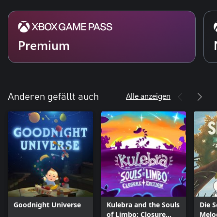
Premium
Alle anzeigen
Anderen gefällt auch
Goodnight Universe
Kulebra and the Souls
Die S
of Limbo: Closure
Melo