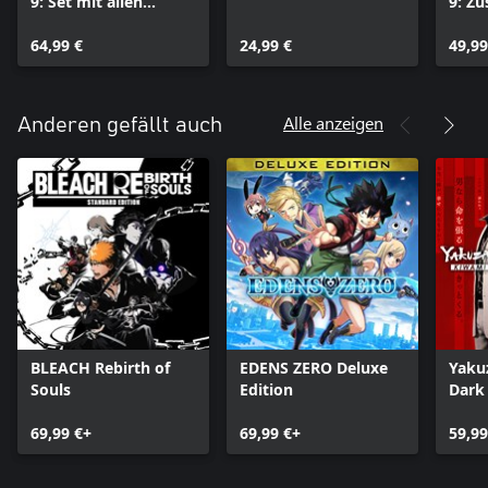
9: Set mit allen
9: Z
Season Passes
64,99 €
24,99 €
49,99
Alle anzeigen
Anderen gefällt auch
BLEACH Rebirth of
EDENS ZERO Deluxe
Yaku
Souls
Edition
Dark 
69,99 €+
69,99 €+
59,99