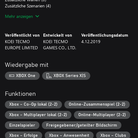
Zusätzliche Szenarien (4)
Zusätzliche Szenario-Outfits (4)
Mehr anzeigen
Season Pass 2 Bonus
"DYNASTY WARRIORS 9: Season Pass 3"
Veröffentlicht von
Entwickelt von
Veröffentlichungsdatum
Zusätzliche Outfits (16)
KOEI TECMO
KOEI TECMO
4.12.2019
Zusätzliche Waffen (6)
EUROPE LIMITED
GAMES CO., LTD.
Zusätzliche Szenarien (4)
Zusätzliche Szenario-Outfits (4)
Wiedergabe mit
Hinweis: Ein Set mit Inhalten inklusive dieses DLC ist ebenfalls
XBOX One
XBOX Series X|S
erhältlich. Mehr darüber erfährst du auf der offiziellen Website
(https://www.koeitecmoeurope.com/dw9/).
Funktionen
Xbox – Co-Op lokal (2-2)
Online-Zusammenspiel (2-2)
Xbox – Multiplayer lokal (2-2)
Online-Multiplayer (2-2)
Einzelspieler
Freigegebener/geteilter Bildschirm
Xbox – Erfolge
Xbox – Anwesenheit
Xbox – Clubs