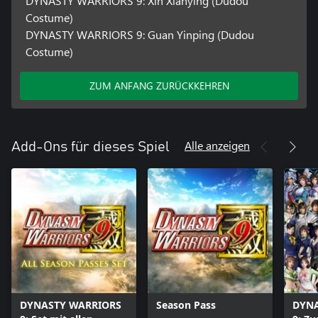
DYNASTY WARRIORS 9: Xin Xianying (Dudou
Costume)
DYNASTY WARRIORS 9: Guan Yinping (Dudou
Costume)
ZUM ANFANG ZURÜCKKEHREN
Alle anzeigen
Add-Ons für dieses Spiel
DYNASTY WARRIORS
Season Pass
DYNA