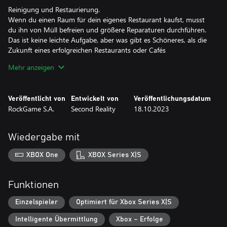
Reinigung und Restaurierung.
Wenn du einen Raum für dein eigenes Restaurant kaufst, musst
du ihn von Müll befreien und größere Reparaturen durchführen.
Das ist keine leichte Aufgabe, aber was gibt es Schöneres, als die
Zukunft eines erfolgreichen Restaurants oder Cafés
aufzuräumen?
Mehr anzeigen
Abdecken von Oberflächen.
Nach dem Reinigen und Reparieren müssen Sie die besten
Veröffentlicht von
Entwickelt von
Veröffentlichungsdatum
Tapeten, Teppiche oder Verkleidungen aus verschiedenen
RockGame S.A.
Second Reality
18.10.2023
Materialien auswählen, denn hier beginnt Ihr Design.
Küche und Ausstattung.
Wiedergabe mit
Wie kommen Sie ohne Küchenausstattung aus? Entscheiden Sie
sich für die Art Ihres zukünftigen Lokals und kaufen Sie alle
XBOX One
XBOX Series X|S
notwendigen Geräte dafür. Vergessen Sie auch nicht, sie an die
Steckdosen anzuschließen.
Funktionen
Speisekarte und Produkte
Um ein Lokal zu eröffnen, müssen Sie mindestens 5 Gerichte in
Einzelspieler
Optimiert für Xbox Series X|S
die Speisekarte aufnehmen.
Intelligente Übermittlung
Xbox – Erfolge
Für die Zubereitung dieser Gerichte benötigen Sie Produkte, die