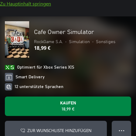
Zu Hauptinhalt springen
Cafe Owner Simulator
RockGame S.A.
•
Simulation
•
Sonstiges
18,99 €
Optimiert für Xbox Series X|S
Smart Delivery
12 unterstützte Sprachen
KAUFEN
18,99 €
ZUR WUNSCHLISTE HINZUFÜGEN
● ● ●