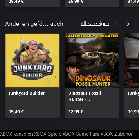
28,49 €
26,99 €
31,49
Alle anzeigen
Anderen gefällt auch
Junkyard Builder
Dinosaur Fossil
Junk
Hunter -
Paläontologie-
15,49 €
Simulator
22,99 €
19,99
XBOX konsolen
XBOX-Spiele
XBOX Game Pass
XBOX-Zubehör