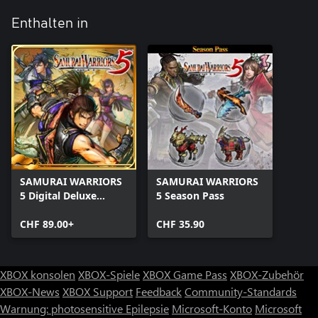
Enthalten in
SAMURAI WARRIORS
SAMURAI WARRIORS
5 Digital Deluxe
5 Season Pass
Edition
CHF 89.00+
CHF 35.90
XBOX konsolen
XBOX-Spiele
XBOX Game Pass
XBOX-Zubehör
XBOX-News
XBOX Support
Feedback
Community-Standards
Warnung: photosensitive Epilepsie
Microsoft-Konto
Microsoft