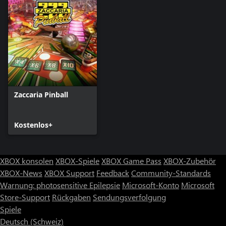
Zaccaria Pinball
Kostenlos+
XBOX konsolen
XBOX-Spiele
XBOX Game Pass
XBOX-Zubehör
XBOX-News
XBOX Support
Feedback
Community-Standards
Warnung: photosensitive Epilepsie
Microsoft-Konto
Microsoft
Store-Support
Rückgaben
Sendungsverfolgung
Spiele
Deutsch (Schweiz)