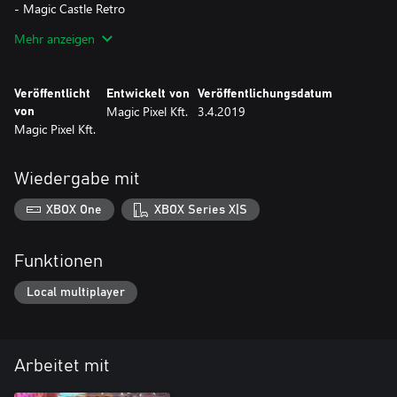
- Magic Castle Retro
- Clown Retro
Mehr anzeigen
- Fire Mountain Retro
- Nautilus Retro
- Mexico '86 Retro
Veröffentlicht
Entwickelt von
Veröffentlichungsdatum
- Zankor Retro
Magic Pixel Kft.
3.4.2019
von
- Mystic Star Retro
Magic Pixel Kft.
- Aerobatics Retro
- Supersonic Retro
- Universe Retro
Wiedergabe mit
- Spooky Retro
XBOX One
XBOX Series X|S
Funktionen
Local multiplayer
Arbeitet mit