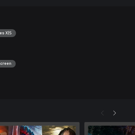
es X|S
screen