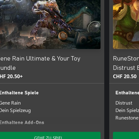
ene Rain Ultimate & Your Toy
RuneSton
undle
Distrust 
HF 20.50+
CHF 20.50
Enthaltene Spiele
Enthaltene
Gene Rain
Distrust
Dein Spielzeug
Dein Spiel
Runestone
Enthaltene Add-Ons
SkyCityRebirth
GEHE ZU SPIEL