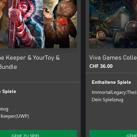
e Keeper & YourToy &
Viva Games Colle
CHF 36.00
Bundle
Enthaltene Spiele
ImmortalLegacy:TheJ
 Spiele
Dein Spielzeug
zeug
 Keeper(UWP)
GEHE ZU SPIEL
GEHE