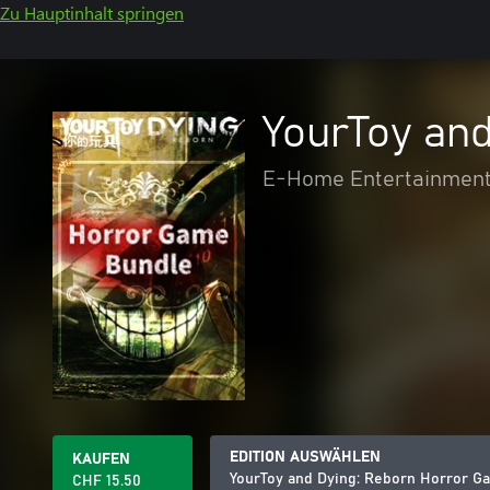
Zu Hauptinhalt springen
YourToy an
E-Home Entertainment
EDITION AUSWÄHLEN
KAUFEN
YourToy and Dying: Reborn Horror G
CHF 15.50