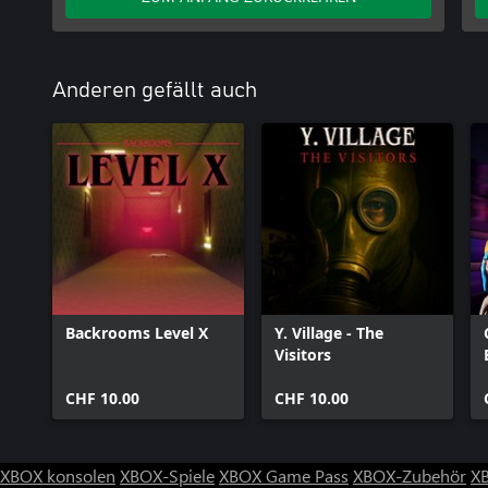
Anderen gefällt auch
Backrooms Level X
Y. Village - The
Visitors
CHF 10.00
CHF 10.00
XBOX konsolen
XBOX-Spiele
XBOX Game Pass
XBOX-Zubehör
X