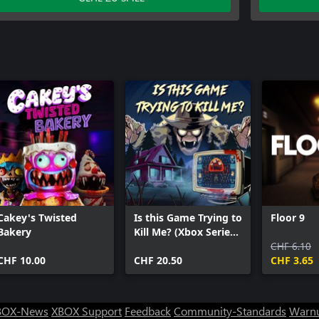
WayToHeaven
Cakey's Twisted
Is this Game Trying to
Floor 9
Bakery
Kill Me? (Xbox Series
X|S)
CHF 6.10
CHF 10.00
CHF 20.50
CHF 3.65
BOX-News
XBOX Support
Feedback
Community-Standards
Warnu