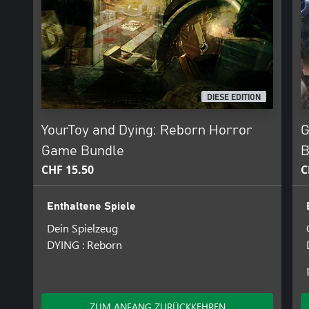
DIESE EDITION
YourToy and Dying: Reborn Horror
G
Game Bundle
B
CHF 15.50
C
Enthaltene Spiele
Dein Spielzeug
DYING : Reborn
ZUM ANFANG ZURÜCKKEHREN