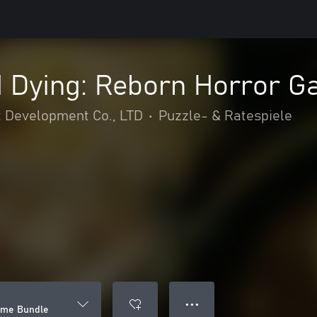
d Dying: Reborn Horror 
 Development Co., LTD
•
Puzzle- & Ratespiele
● ● ●
ame Bundle