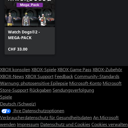
Watch Dogs®2 -
MEGA-PACK
CHF 33.00
XBOX konsolen
XBOX-Spiele
XBOX Game Pass
XBOX-Zubehör
XBOX-News
XBOX Support
Feedback
Community-Standards
Warnung: photosensitive Epilepsie
Microsoft-Konto
Microsoft
Store-Support
Rückgaben
Sendungsverfolgung
Spiele
Deutsch (Schweiz)
Ihre Datenschutzoptionen
Verbraucherdatenschutz für Gesundheitsdaten
An Microsoft
wenden
Impressum
Datenschutz und Cookies
Cookies verwalten