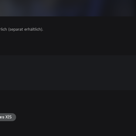
lich (separat erhältlich).
es X|S