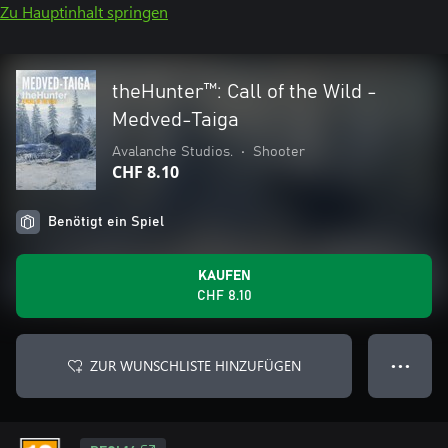
Zu Hauptinhalt springen
theHunter™: Call of the Wild -
Medved-Taiga
Avalanche Studios.
•
Shooter
CHF 8.10
Benötigt ein Spiel
KAUFEN
CHF 8.10
ZUR WUNSCHLISTE HINZUFÜGEN
● ● ●