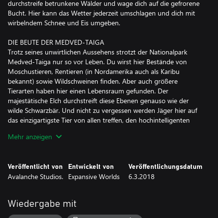
durchstreife betrunkene Wälder und wage dich auf die gefrorene
Bucht. Hier kann das Wetter jederzeit umschlagen und dich mit
wirbelndem Schnee und Eis umgeben.
DIE BEUTE DER MEDVED-TAIGA
Trotz seines unwirtlichen Aussehens strotzt der Nationalpark
Medved-Taiga nur so vor Leben. Du wirst hier Bestände von
Moschustieren, Rentieren (in Nordamerika auch als Karibu
bekannt) sowie Wildschweinen finden. Aber auch größere
Tierarten haben hier einen Lebensraum gefunden. Der
majestätische Elch durchstreift diese Ebenen genauso wie der
wilde Schwarzbär. Und nicht zu vergessen werden Jäger hier auf
das einzigartigste Tier von allen treffen, den hochintelligenten
und geisterhaften Luchs.
Mehr anzeigen
MISSIONEN UND ABMESSUNGEN
Die offene Welt des Nationalparks Medved-Taiga umfasst 64
Veröffentlicht von
Entwickelt von
Veröffentlichungsdatum
Quadratkilometer und ist damit genauso eindrucksvoll wie
Avalanche Studios.
Expansive Worlds
6.3.2018
Hirschfelden und der Layton Lake District. Dort findest du eine
brandneue Geschichte mit 32 Missionen, 50 Nebenmissionen
und zahllosen einzigartigen Aussichten.
Wiedergabe mit
Du übernimmst die Rolle eines Überlebensexperten und Jägers,
der Alena Khasavovna und ihre wissenschaftliche Expedition