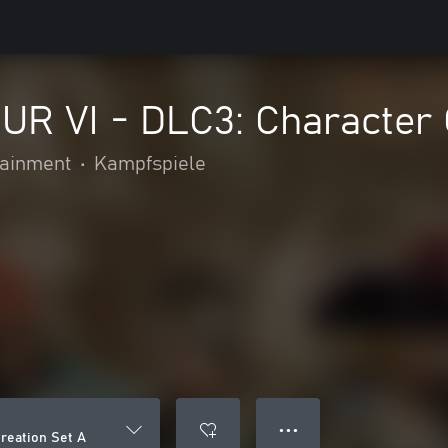
R VI - DLC3: Character 
ainment
•
Kampfspiele
● ● ●
reation Set A