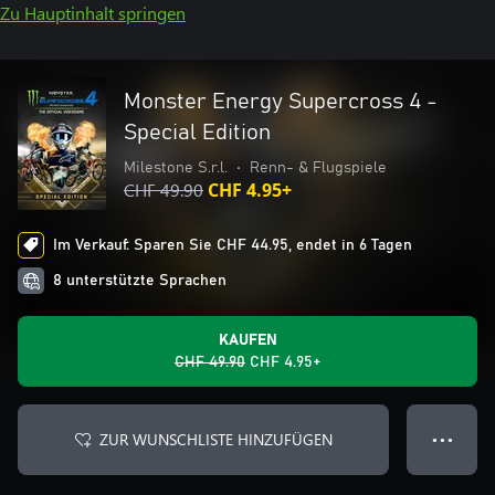
Zu Hauptinhalt springen
Monster Energy Supercross 4 -
Special Edition
Milestone S.r.l.
•
Renn- & Flugspiele
CHF 49.90
CHF 4.95+
Im Verkauf: Sparen Sie CHF 44.95, endet in 6 Tagen
8 unterstützte Sprachen
KAUFEN
CHF 49.90
CHF 4.95+
ZUR WUNSCHLISTE HINZUFÜGEN
● ● ●