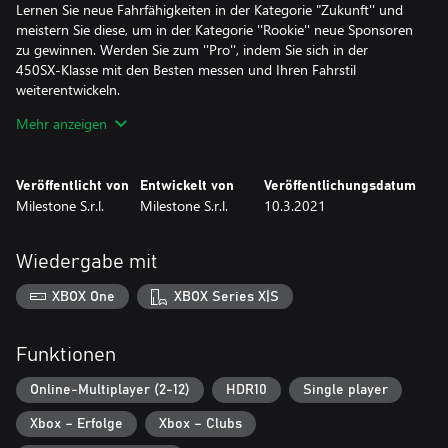
Lernen Sie neue Fahrfähigkeiten in der Kategorie "Zukunft'' und
meistern Sie diese, um in der Kategorie ''Rookie'' neue Sponsoren
zu gewinnen. Werden Sie zum ''Pro'', indem Sie sich in der
450SX-Klasse mit den Besten messen und Ihren Fahrstil
weiterentwickeln.
Mehr anzeigen
SIE HABEN ES SELBST IN DER HAND
Entfesseln Sie mit dem neuen Editor Ihre Fantasie. Erschaffen Sie
einzigartige Strecken mithilfe von Modulen aus echten Strecken
Veröffentlicht von
Entwickelt von
Veröffentlichungsdatum
und teilen Sie Ihre Werke mit der Community.
Milestone S.r.l.
Milestone S.r.l.
10.3.2021
DAS NEUE GELÄNDE
Es lädt dazu ein, zu erkunden, Abenteuer zu suchen, zu trainieren
Wiedergabe mit
und Freunde herauszufordern. Rasen Sie durch fantastische neue
Insellandschaften. Hier gibt es Action ohne Ende!
XBOX One
XBOX Series X|S
SUPERFAHRER, SUPERSTRECKEN
Wählen Sie aus über 100 Fahrern Ihren Favoriten und treten Sie
Funktionen
in den 450SX- und 250SX-Kategorien an. Es erwarten Sie die 11
Stadien und 17 Strecken der Saison.
Online-Multiplayer (2-12)
HDR10
Single player
Xbox – Erfolge
Xbox – Clubs
VOLL INDIVIDUALISIERBAR