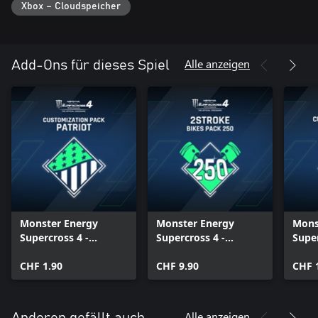
Über 100 Marken stehen zur Anpassung Ihres Fahrers und
Xbox – Cloudspeicher
Motorrades zur Verfügung. Unterschreiben Sie auf Ihrem
Supercross!!!
Alle anzeigen
Add-Ons für dieses Spiel
Monster Energy
Monster Energy
Mons
Supercross 4 -
Supercross 4 -
Super
Customization Pack
2Stroke Bikes Pack
Cust
Patriot
CHF 1.90
(250)
CHF 9.90
Neo
CHF 
Alle anzeigen