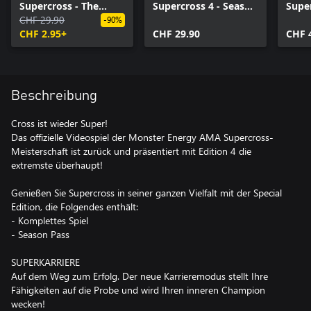
Supercross - The
Supercross 4 - Season
Super
Official Videogame 4
CHF 29.90
Pass
Multi
-90%
CHF 2.95+
CHF 29.90
CHF 
Beschreibung
Cross ist wieder Super!
Das offizielle Videospiel der Monster Energy AMA Supercross-
Meisterschaft ist zurück und präsentiert mit Edition 4 die
extremste überhaupt!
Genießen Sie Supercross in seiner ganzen Vielfalt mit der Special
Edition, die Folgendes enthält:
- Komplettes Spiel
- Season Pass
SUPERKARRIERE
Auf dem Weg zum Erfolg. Der neue Karrieremodus stellt Ihre
Fähigkeiten auf die Probe und wird Ihren inneren Champion
wecken!