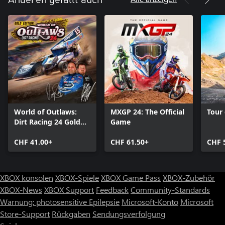
Anderen gefällt auch
World of Outlaws:
MXGP 24: The Official
Tour
Dirt Racing 24 Gold
Game
Edition
CHF 41.00+
CHF 61.50+
CHF 
XBOX konsolen
XBOX-Spiele
XBOX Game Pass
XBOX-Zubehör
XBOX-News
XBOX Support
Feedback
Community-Standards
Warnung: photosensitive Epilepsie
Microsoft-Konto
Microsoft
Store-Support
Rückgaben
Sendungsverfolgung