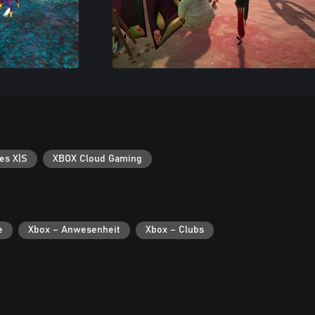
es X|S
XBOX Cloud Gaming
e
Xbox – Anwesenheit
Xbox – Clubs