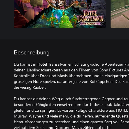
Beschreibung
Du kannst in Hotel Transsilvanien: Schaurig-schöne Abenteuer kl
deinen Lieblingscharakteren aus den Filmen von Sony Pictures A
Kontrolle über Drac und Mavis übernehmen und in einzigartigen 
gruseligen Note spielen, darunter jene von Rotkäppchen, Des Kai
die vierzig Räuber.
Du kannst dir deinen Weg durch furchterregende Gegner und teu
besonderen Fähigkeiten einsetzen, um durch diese spuk-takuläre
gleiten und zu springen. Es warten kultige Charaktere aus HOT
Murray, Wayne und viele mehr, die dir helfen, aufregende Quests zu
Herausforderungen zu bestehen und einen ganzen Sarg voll Samm
viel auf dem Spiel, und Drac und Mavis zählen auf dich!