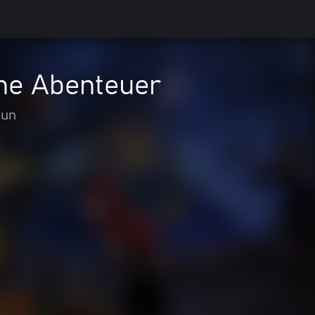
öne Abenteuer
Run