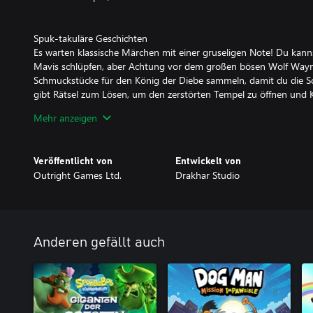
Spuk-takuläre Geschichten
Es warten klassische Märchen mit einer gruseligen Note! Du kann
Mavis schlüpfen, aber Achtung vor dem großen bösen Wolf Wayn
Schmuckstücke für den König der Diebe sammeln, damit du die Sc
gibt Rätsel zum Lösen, um den zerstörten Tempel zu öffnen und K
finden!
Mehr anzeigen
Neue Orte entdecken
Es warten einzigartige Welten, um knifflige Herausforderungen wi
Veröffentlicht von
Entwickelt von
Unsichtbaren, zu meistern – Moment, das ist eine der Herausfor
Outright Games Ltd.
Drakhar Studio
Sammelgegenstände, verfluchte Medaillons und jede Menge Münz
ausgeben kannst. Du kannst alle Geheimnisse jeder Geschichte e
freizuschalten, die köstlicher sind als ein fürchterlicher Frischkäse-
Kräfte zum Meistern
Anderen gefällt auch
Du kannst mächtige neue Vampirfähigkeiten erlangen, mit denen 
besiegen kannst, und kannst den bösen Bossen zeigen, wer das 
Mavis mit Superkraft, Betäubungsfähigkeiten, Supersprüngen und