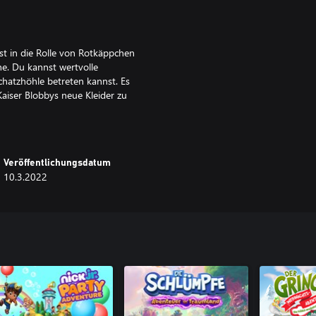
st in die Rolle von Rotkäppchen
e. Du kannst wertvolle
hatzhöhle betreten kannst. Es
aiser Blobbys neue Kleider zu
e die Suche nach Griffin, dem
Veröffentlichungsdatum
derungen! Du kannst versteckte
10.3.2022
en finden, die du im Laden
ntdecken, um Leckereien
Bagel!
du die Kreaturen in jedem Kapitel
Sagen hat! Du kannst Drac und
 mehr stärken.