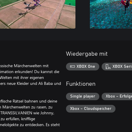
Wiedergabe mit
assische Märchenwelten mit
XBOX One
XBOX Seri
nimation erkunden! Du kannst die
Welten mit ihrer eigenen
sers neue Kleider und Ali Baba und
Funktionen
Single player
Xbox – Erfolg
flische Rätsel bahnen und deine
n Märchenwelten zu rasen, zu
Xbox – Cloudspeicher
EL TRANSSILVANIEN wie Johnny,
 erfüllen, knifflige
elobjekte zu entdecken. Es steht