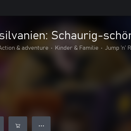
silvanien: Schaurig-sch
Action & adventure
•
Kinder & Familie
•
Jump ’n’ 
● ● ●