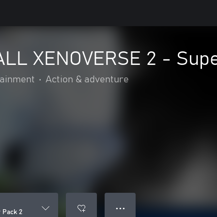
LL XENOVERSE 2 - Supe
ainment
•
Action & adventure
● ● ●
 Pack 2