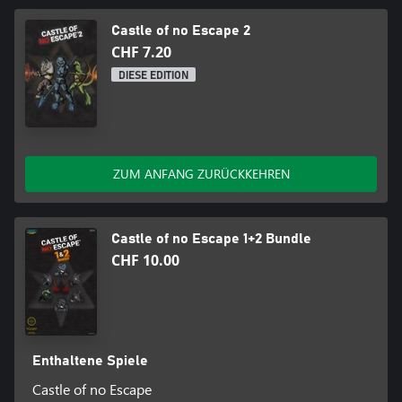
CREDITS
Castle of no Escape 2
CHF 7.20
Spiel von D. E. X. und Kolenka-Team
Trailer von Dr. Zlo
DIESE EDITION
Übersetzung ins Brasilianische Portugiesisch von Gianvelox
Übersetzung ins Deutsche von Boombastic
ZUM ANFANG ZURÜCKKEHREN
Castle of no Escape 1+2 Bundle
CHF 10.00
Enthaltene Spiele
Castle of no Escape