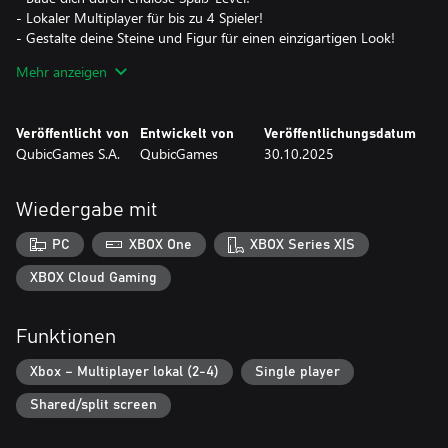
- Lokaler Multiplayer für bis zu 4 Spieler!
- Gestalte deine Steine und Figur für einen einzigartigen Look!
- Erweitere deine Burg mit zusätzlichen Steinen!
Mehr anzeigen
- Fordere dich in epischen Bonus‑ und Boss‑Levels heraus!
Du willst die Konkurrenz ausbremsen? Kein Problem! Bring sie zu
Veröffentlicht von
Entwickelt von
Veröffentlichungsdatum
Fall und sause nach vorn, um den ersten Platz zu holen. Zerlege
QubicGames S.A.
QubicGames
30.10.2025
die Bonuslevel, um Münzen zu stapeln, und nutze sie, um neue
Skins und Farben freizuschalten!
Wiedergabe mit
Baue schneller, sei schlauer und halte länger durch—wer hätte
PC
XBOX One
XBOX Series X|S
XBOX Cloud Gaming
Funktionen
Xbox – Multiplayer lokal (2-4)
Single player
Shared/split screen