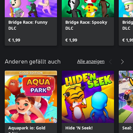
Bridge Race: Funny
Bridge Race: Spooky
Bridg
DLC
DLC
DLC
€ 1,99
€ 1,99
€ 1,9
Alle anzeigen
Anderen gefällt auch
Aquapark io: Gold
Hide 'N Seek!
Seal