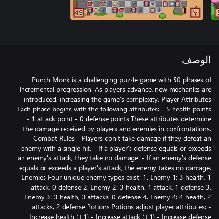
الوصف
Punch Monk is a challenging puzzle game with 50 phases of
incremental progression. As players advance, new mechanics are
introduced, increasing the game's complexity. Player Attributes
Each phase begins with the following attributes: - 5 health points
- 1 attack point - 0 defense points These attributes determine
the damage received by players and enemies in confrontations.
Combat Rules - Players don't take damage if they defeat an
enemy with a single hit. - If a player's defense equals or exceeds
an enemy's attack, they take no damage. - If an enemy's defense
equals or exceeds a player's attack, the enemy takes no damage.
Enemies Four unique enemy types exist: 1. Enemy 1: 3 health, 1
attack, 0 defense 2. Enemy 2: 3 health, 1 attack, 1 defense 3.
Enemy 3: 3 health, 3 attacks, 0 defense 4. Enemy 4: 4 health, 2
attacks, 2 defense Potions Potions adjust player attributes: -
Increase health (+1) - Increase attack (+1) - Increase defense