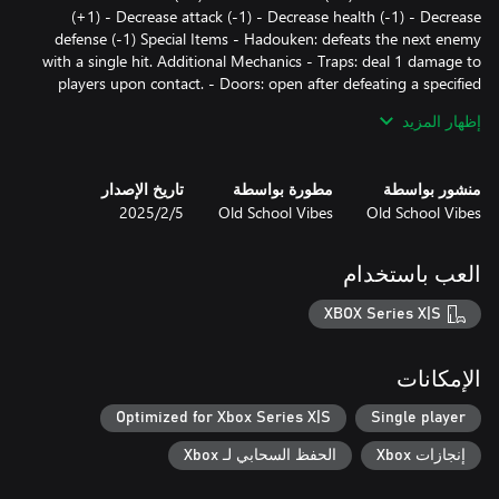
(+1) - Decrease attack (-1) - Decrease health (-1) - Decrease
defense (-1) Special Items - Hadouken: defeats the next enemy
with a single hit. Additional Mechanics - Traps: deal 1 damage to
players upon contact. - Doors: open after defeating a specified
number of enemies (indicated on the door). - Arrow tiles: indicate
إظهار المزيد
direction and prevent movement in the opposite direction.
منشور بواسطة
مطورة بواسطة
تاريخ الإصدار
Old School Vibes
Old School Vibes
5‏/2‏/2025
العب باستخدام
XBOX Series X|S
الإمكانات
Optimized for Xbox Series X|S
Single player
إنجازات Xbox
الحفظ السحابي لـ Xbox