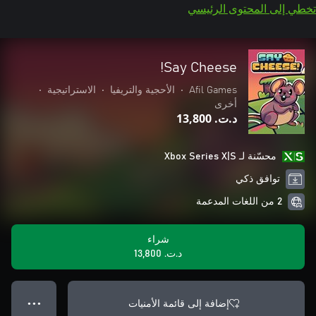
تخطي إلى المحتوى الرئيسي
Say Cheese!
Afil Games
•
الأحجية والتريفيا
•
الاستراتيجية
•
أخرى
د.ت.‏ 13,800
محسّنة لـ Xbox Series X|S
توافق ذكي
2 من اللغات المدعمة
شراء
د.ت.‏ 13,800
إضافة إلى قائمة الأمنيات
● ● ●