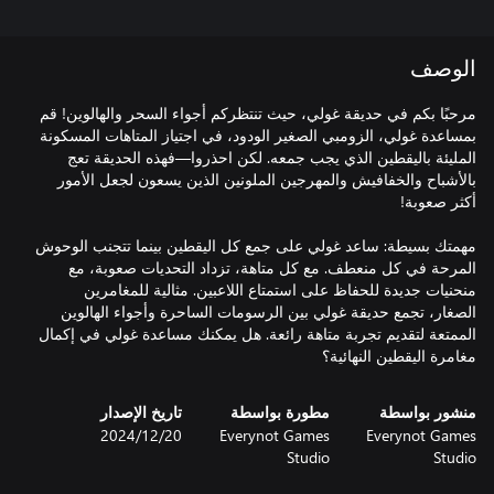
الوصف
مرحبًا بكم في حديقة غولي، حيث تنتظركم أجواء السحر والهالوين! قم
بمساعدة غولي، الزومبي الصغير الودود، في اجتياز المتاهات المسكونة
المليئة باليقطين الذي يجب جمعه. لكن احذروا—فهذه الحديقة تعج
بالأشباح والخفافيش والمهرجين الملونين الذين يسعون لجعل الأمور
مهمتك بسيطة: ساعد غولي على جمع كل اليقطين بينما تتجنب الوحوش
المرحة في كل منعطف. مع كل متاهة، تزداد التحديات صعوبة، مع
منحنيات جديدة للحفاظ على استمتاع اللاعبين. مثالية للمغامرين
الصغار، تجمع حديقة غولي بين الرسومات الساحرة وأجواء الهالوين
الممتعة لتقديم تجربة متاهة رائعة. هل يمكنك مساعدة غولي في إكمال
مغامرة اليقطين النهائية؟
منشور بواسطة
مطورة بواسطة
تاريخ الإصدار
Everynot Games
Everynot Games
20‏/12‏/2024
Studio
Studio