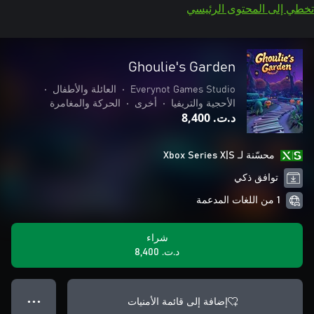
تخطي إلى المحتوى الرئيسي
Ghoulie's Garden
Everynot Games Studio
•
العائلة والأطفال
•
الأحجية والتريفيا
•
أخرى
•
الحركة والمغامرة
د.ت.‏ 8,400
محسّنة لـ Xbox Series X|S
توافق ذكي
1 من اللغات المدعمة
شراء
د.ت.‏ 8,400
إضافة إلى قائمة الأمنيات
● ● ●