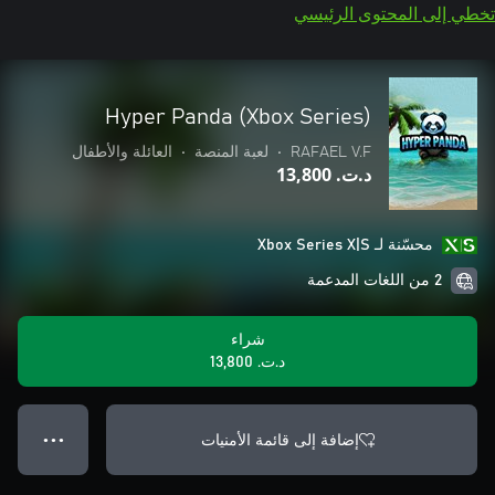
تخطي إلى المحتوى الرئيسي
Hyper Panda (Xbox Series)
RAFAEL V.F
•
لعبة المنصة
•
العائلة والأطفال
د.ت.‏ 13,800
محسّنة لـ Xbox Series X|S
2 من اللغات المدعمة
شراء
د.ت.‏ 13,800
إضافة إلى قائمة الأمنيات
● ● ●