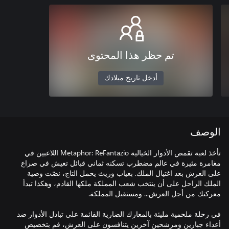
تم حظر هذا المحتوى
أدخل تاريخ ميلادك
الوصف
تأخذ لعبة تقمص الأدوار الخيالية Metaphor: ReFantazio اللاعبين في
مغامرة مثيرة في عالم مضطرب تسكنه ثماني قبائل تعيش في صراع
على العرش بعد اغتيال الملك. بغياب وريث يحمل التاج، نصّت وصية
الملك الراحل على أن ينتخب شعب المملكة ملكها القادم، وهكذا تبدأ
في رحلة ملحمية مليئة بالمعارك الضارية القائمة على تبادل الأدوار ضد
أعداء جبارين ومرشحين آخرين يتنافسون على العرش، قم بتخصيص