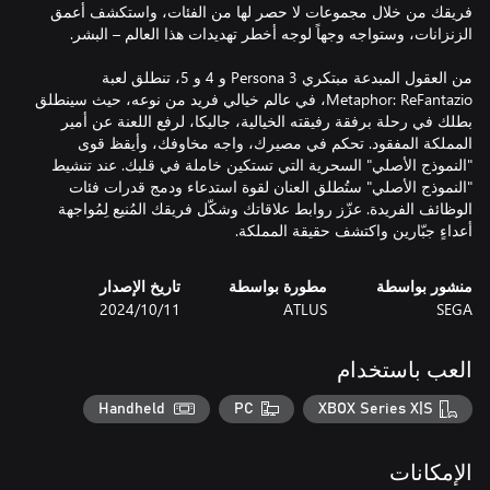
فريقك من خلال مجموعات لا حصر لها من الفئات، واستكشف أعمق
من العقول المبدعة مبتكري Persona 3 و 4 و 5، تنطلق لعبة
Metaphor: ReFantazio، في عالم خيالي فريد من نوعه، حيث سينطلق
بطلك في رحلة برفقة رفيقته الخيالية، جاليكا، لرفع اللعنة عن أمير
المملكة المفقود. تحكم في مصيرك، واجه مخاوفك، وأيقظ قوى
"النموذج الأصلي" السحرية التي تستكين خاملة في قلبك. عند تنشيط
"النموذج الأصلي" ستُطلق العنان لقوة استدعاء ودمج قدرات فئات
الوظائف الفريدة. عزّز روابط علاقاتك وشكّل فريقك المُنيع لِمُواجهة
أعداءٍ جبّارين واكتشف حقيقة المملكة.
منشور بواسطة
مطورة بواسطة
تاريخ الإصدار
SEGA
ATLUS
11‏/10‏/2024
العب باستخدام
Handheld
PC
XBOX Series X|S
الإمكانات