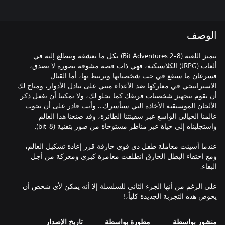
الوصف
تتميز اللعبة (8-Bit Adventures 2) بكل ما تعشقه وتتطلع إليه في
ألعاب (JRPG) الكلاسيكية، فهي ذات قصة مشوقة بصورة لا يصدق،
فسرعان ما ستقع في حب شخصياتها وترتبط بها، أما القتال
الاستراتيجي في معاركها ضد الأعداء مبني على تبادل الأدوار، ومتاح لك
أن تقوم بتجهيز شخصيات فريقك كما يحلو لك، ولا يمكننا أن نغفل ذكر
الألحان الموسيقية الأخاذة التي ستأسرك… وأنت قادر على أن تجوب
عالمنا الخيالي الواسع عبر سفينتنا الطائرة، وقد صنعنا هذا العالم
عندما أسيئت معاملة طفل ذي قوى خارقة قرر إعادة تشكيل العالم،
ومع اختفاء البطل الخارق انطلقت مغامرة كبرى ومعركة من أجل
على الرغم من أنها الجزء الثاني للسلسلة إلا أنه يمكن لأي شخص أن
يخوض هذه التجربة الجديدة كلياً،!
منشور بواسطة
مطورة بواسطة
تاريخ الإصدار