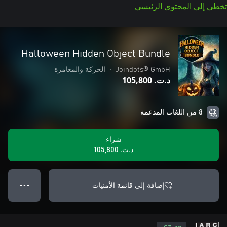
تخطي إلى المحتوى الرئيسي
Halloween Hidden Object Bundle
Joindots® GmbH
•
الحركة والمغامرة
د.ت.‏ 105,800
8 من اللغات المدعمة
شراء
د.ت.‏ 105,800
إضافة إلى قائمة الأمنيات
● ● ●