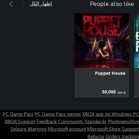
إظهار الكل
People also like
Puppet House
د.ت.‏ 50,000
PC Game Pass
PC Game Pass games
XBOX app on Windows PC
XBOX Support
Feedback
Community Standards
Photosensitive
Seizure Warning
Microsoft account
Microsoft Store Support
Returns
Orders tracking