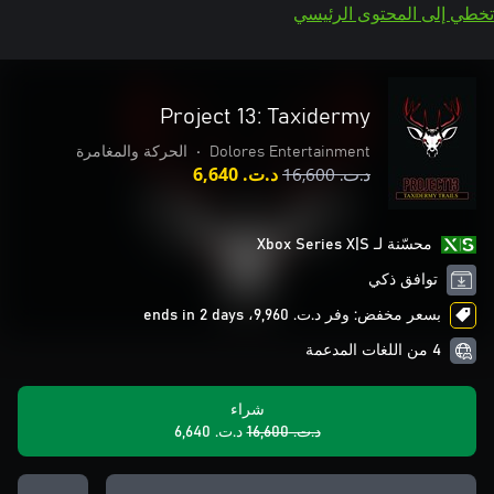
تخطي إلى المحتوى الرئيسي
Project 13: Taxidermy
Dolores Entertainment
•
الحركة والمغامرة
د.ت.‏ 16,600
د.ت.‏ 6,640
محسّنة لـ Xbox Series X|S
توافق ذكي
بسعر مخفض: وفر د.ت.‏ 9,960، ends in 2 days
4 من اللغات المدعمة
شراء
د.ت.‏ 16,600
د.ت.‏ 6,640