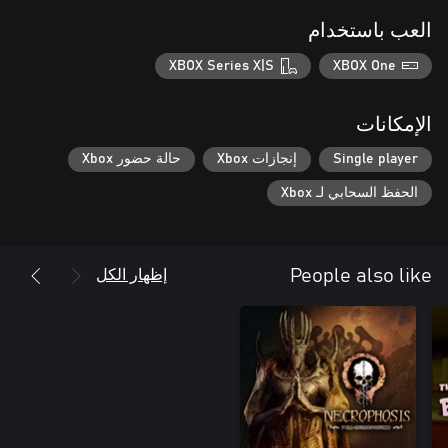
العب باستخدام
XBOX Series X|S
XBOX One
الإمكانات
Single player
إنجازات Xbox
حالة حضور Xbox
الحفظ السحابي لـ Xbox
إظهار الكل
People also like