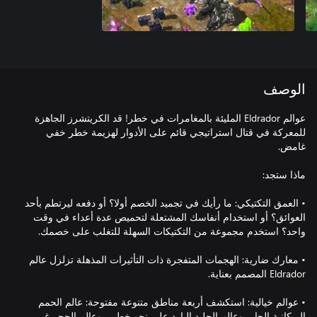
الوصف
عوالم Eldrador المليئة بالمغامرات في خطر! قد الكريتشرز الجاهزة
للمعركة في قتال استراتيجي قائم على الأدوار لهزيمة خطر خفي
• العمق التكتيكي: ما رأيك في تجميد الخصم أولا؟ أو دفعه ليرتطم بأحد
العوائق؟ أو استخدام أنفاسك المشتعلة لتحميص عدة أعداء في وقت
• معارك ضارية: الهجمات المتفجرة ذات التأثيرات المذهلة تزلزل عالم
• عوالم خيالية: استكشف أربعة مناطق متنوعة مفتوحة: عالم الحمم
البركانية الحار، وعالم الجليد البارد على نحو خطير، وعالم الحجر غير