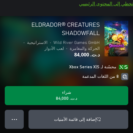
تخطي إلى المحتوى الرئيسي
ELDRADOR® CREATURES
SHADOWFALL
Wild River Games GmbH
•
الاستراتيجية
•
الحركة والمغامرة
•
لعب الأدوار
د.ت.‏ 84,000
محسّنة لـ Xbox Series X|S
8 من اللغات المدعمة
شراء
د.ت.‏ 84,000
إضافة إلى قائمة الأمنيات
● ● ●