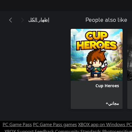
إظهار الكل
People also like
Cup Heroes
مجاني+
PC Game Pass
PC Game Pass games
XBOX app on Windows PC
XBOX Support
Feedback
Community Standards
Photosensitive