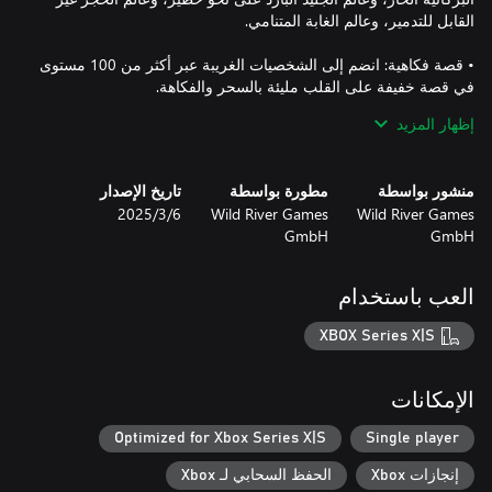
• قصة فكاهية: انضم إلى الشخصيات الغريبة عبر أكثر من 100 مستوى
إظهار المزيد
• الكريتشرز المهيبة: اجمع الفريق الذي تفضله من 20 الكريتشرز. يتمتع
كل مخلوق من الكريتشرز بمهارات فريدة وتزداد قوته مع كل معركة
منشور بواسطة
مطورة بواسطة
تاريخ الإصدار
Wild River Games
Wild River Games
6‏/3‏/2025
• من السهل تعلمها ومن الصعب إتقانها: يمكن للأطفال واللاعبين الجدد
GmbH
GmbH
على هذا النوع من الألعاب أن يتعلموا كيفية اللعب بسهولة، في حين
تظل اللعبة تمثل تحديًا للاعبين ذوي الخبرة، وذلك بفضل مستوى
العب باستخدام
• تطرب الآذان: اللعبة مدبلجة بالكامل باللغتين الإنجليزية والألمانية، مع
XBOX Series X|S
• صُنعت في ألمانيا: مستوحاة من لعب Eldrador® Creatures الشهيرة
الإمكانات
Optimized for Xbox Series X|S
Single player
ماذا تنتظر؟ إن عوالم Eldrador تعتمد عليك!
إنجازات Xbox
الحفظ السحابي لـ Xbox