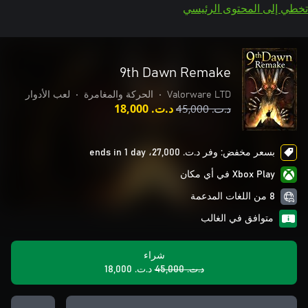
تخطي إلى المحتوى الرئيسي
9th Dawn Remake
Valorware LTD
•
الحركة والمغامرة
•
لعب الأدوار
د.ت.‏ 45,000
د.ت.‏ 18,000
بسعر مخفض: وفر د.ت.‏ 27,000، ends in 1 day
Xbox Play في أي مكان
8 من اللغات المدعمة
متوافق في الغالب
شراء
د.ت.‏ 45,000
د.ت.‏ 18,000