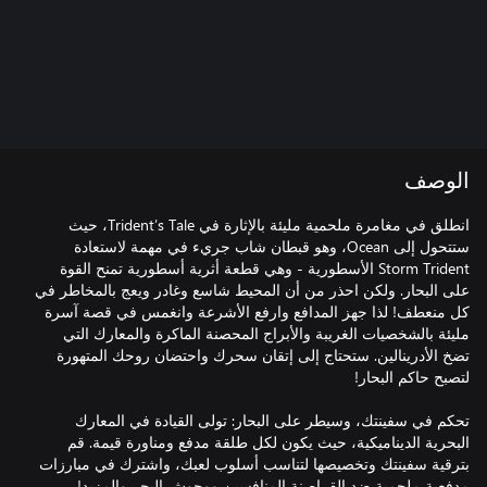
الوصف
انطلق في مغامرة ملحمية مليئة بالإثارة في Trident’s Tale، حيث
ستتحول إلى Ocean، وهو قبطان شاب جريء في مهمة لاستعادة
Storm Trident الأسطورية - وهي قطعة أثرية أسطورية تمنح القوة
على البحار. ولكن احذر من أن المحيط شاسع وغادر ويعج بالمخاطر في
كل منعطف! لذا جهز المدافع وارفع الأشرعة وانغمس في قصة آسرة
مليئة بالشخصيات الغريبة والأبراج المحصنة الماكرة والمعارك التي
تضخ الأدرينالين. ستحتاج إلى إتقان سحرك واحتضان روحك المتهورة
تحكم في سفينتك، وسيطر على البحار: تولى القيادة في المعارك
البحرية الديناميكية، حيث يكون لكل طلقة مدفع ومناورة قيمة. قم
بترقية سفينتك وتخصيصها لتناسب أسلوب لعبك، واشترك في مبارزات