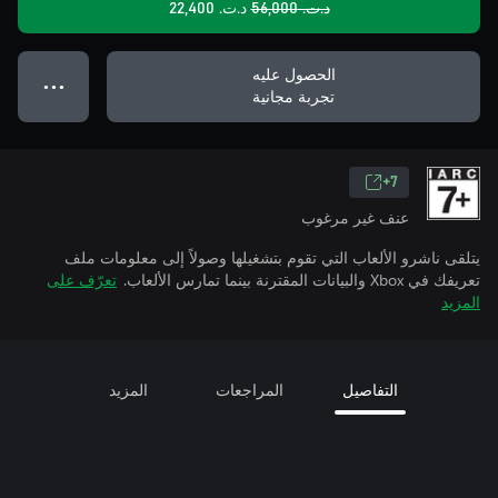
د.ت.‏ 56,000
د.ت.‏ 22,400
الحصول عليه
● ● ●
تجربة مجانية
7+
عنف غير مرغوب
يتلقى ناشرو الألعاب التي تقوم بتشغيلها وصولاً إلى معلومات ملف
تعريفك في Xbox والبيانات المقترنة بينما تمارس الألعاب.
تعرّف على
المزيد
التفاصيل
المراجعات
المزيد