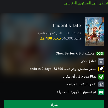
تخطي إلى المحتوى الرئيسي
Trident's Tale
3DClouds
•
الحركة والمغامرة
د.ت.‏ 56,000
د.ت.‏ 22,400
محسّنة لـ Xbox Series X|S
توافق ذكي
بسعر مخفض: وفر د.ت.‏ 33,600، ends in 2 days
Xbox Play في أي مكان
11 من اللغات المدعمة
تم تحسينها للأجهزة المحمولة
شراء