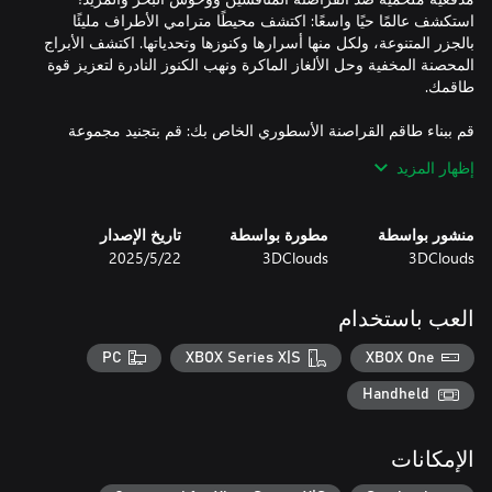
استكشف عالمًا حيًا واسعًا: اكتشف محيطًا مترامي الأطراف مليئًا
بالجزر المتنوعة، ولكل منها أسرارها وكنوزها وتحدياتها. اكتشف الأبراج
المحصنة المخفية وحل الألغاز الماكرة ونهب الكنوز النادرة لتعزيز قوة
قم ببناء طاقم القراصنة الأسطوري الخاص بك: قم بتجنيد مجموعة
ملونة من الشخصيات، كل منها يتمتع بقدرات وشخصيات فريدة. قم
إظهار المزيد
برفع مستوى طاقمك وافتح مهارات قوية وأنشئ فريق القراصنة
منشور بواسطة
مطورة بواسطة
تاريخ الإصدار
قاتل من أجل البقاء: استخدم شفرتك وسحرك وأسلحتك النارية في
3DClouds
3DClouds
22‏/5‏/2025
هل أنت مستعد للمطالبة بمكانك في تاريخ القراصنة؟
العب باستخدام
PC
XBOX Series X|S
XBOX One
Handheld
الإمكانات