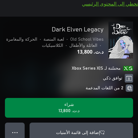
تخطي إلى المحتوى الرئيسي
Dark Elven Legacy
Old School Vibes
•
لعبة المنصة
•
الحركة والمغامرة
•
العائلة والأطفال
•
الكلاسيكيات
د.ت.‏ 13,800
محسّنة لـ Xbox Series X|S
توافق ذكي
2 من اللغات المدعمة
شراء
د.ت.‏ 13,800
إضافة إلى قائمة الأمنيات
● ● ●