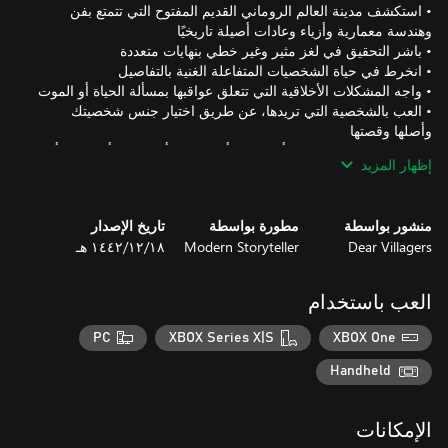
• استكشف مدينة العالم الروماني القديم المفتوح التي تتمتع بفن
• العب بالشخصية التي تريدها، عن طريق اختيار جنس شخصيتك
• حل المشكلات بالمنطق أو السحر أو الرشوة أو الترويع أو العنف أو
إظهار المزيد
عن طريق استغلال دوامة الزمن ببراعة
منشور بواسطة
مطورة بواسطة
تاريخ الإصدار
Dear Villagers
Modern Storyteller
١٨‏/١٢‏/١٤٤٢ هـ
العب باستخدام
PC
XBOX Series X|S
XBOX One
Handheld
الإمكانات