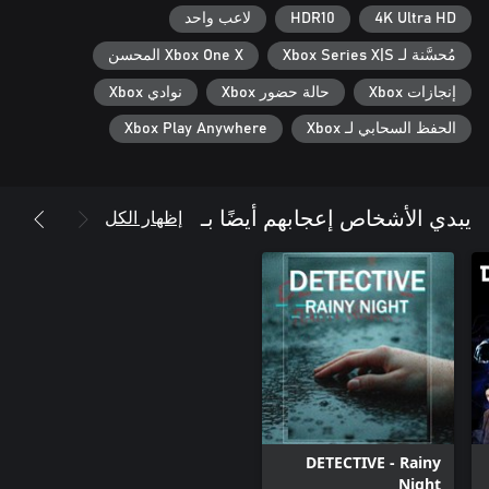
4K Ultra HD
HDR10
لاعب واحد
مُحسَّنة لـ Xbox Series X|S
Xbox One X المحسن
إنجازات Xbox
حالة حضور Xbox
نوادي Xbox
الحفظ السحابي لـ Xbox
Xbox Play Anywhere
إظهار الكل
يبدي الأشخاص إعجابهم أيضًا بـ
DETECTIVE - Rainy
Night