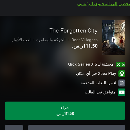
تخطي إلى المحتوى الرئيسي
The Forgotten City
Dear Villagers
•
الحركة والمغامرة
•
لعب الأدوار
‪ر.س.‏‎111.50‬
محسّنة لـ Xbox Series X|S
Xbox Play في أي مكان
6 من اللغات المدعمة
متوافق في الغالب
شراء
‪ر.س.‏‎111.50‬