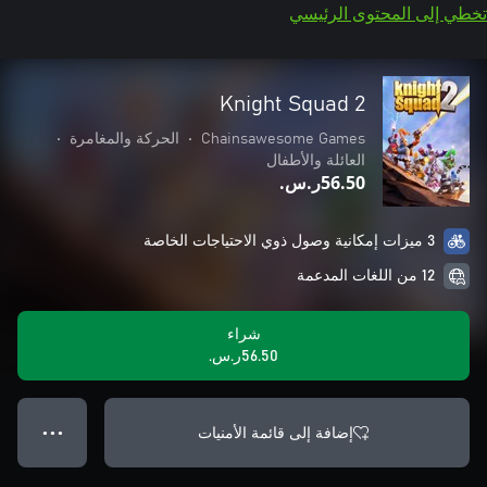
تخطي إلى المحتوى الرئيسي
Knight Squad 2
Chainsawesome Games
•
الحركة والمغامرة
•
العائلة والأطفال
‪ر.س.‏‎56.50‬
3 ميزات إمكانية وصول ذوي الاحتياجات الخاصة
12 من اللغات المدعمة
شراء
‪ر.س.‏‎56.50‬
إضافة إلى قائمة الأمنيات
● ● ●