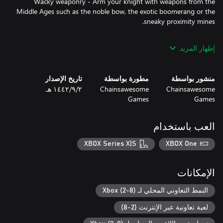
Wacky weaponry - Arm your knight with weapons from the
Middle Ages such as the noble bow, the exotic boomerang or the
Customizable gameplay - Turn up the chaos by enabling the
إظهار المزيد
slippery floor, the exploding corpses or changing the starter
weapons and upgrades.
منشور بواسطة
مطورة بواسطة
تاريخ الإصدار
Chainsawesome
Chainsawesome
٢‏/٩‏/١٤٤٢ هـ
Games
Games
العب باستخدام
XBOX Series X|S
XBOX One
الإمكانات
النمط التعاوني المحلي لـ Xbox (2-8)
لعبة تعاونية عبر الإنترنت (2-8)