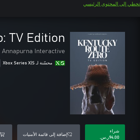
تخطي إلى المحتوى الرئيسي
: TV Edition
Annapurna Interactive
محسّنة لـ Xbox Series X|S
شراء
إضافة إلى قائمة الأمنيات
‪ر.س.‏‎94.00‬