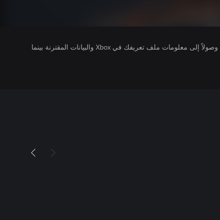
يتلقى ناشرو الألعاب التي تقوم بتشغيلها وصولاً إلى معلومات ملف تعريفك في Xbox والبيانات المقترنة بينما