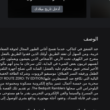
أدخل تاريخ ميلادك
الوصف
عند الشفق في كنتاكي، عندما تفسح أغاني الطيور المجال لجوقة الضفا
غريبة، ومن السهل أن تفقد الطريق. أولئك الذين فقدوا الطريق بالف
متعرج عبر الكهوف تحت الأرض. الأشخاص الذين يعيشون ويعملون على
أنفسهم غريبون بعض الشيء في البداية، لكن سرعان ما يبدو أنهم مألوف
الأخير لمتجر عتيق محكوم عليه بالفشل؛ الشابة التي تصلح أجهزة التلفزي
الطفل ورفيقه النسر العملاق؛ موسيقيو الروبوت. وشركة الطاقة الخفية
سحرية من خمسة أعمال، تتميز بنتائج إلكترونية مسكونة ومجموعة من ا
البلوجراس التي سجلها Bedquilt Ramblers
من المسرح والسينما والفن الإلكتروني التجريبي بقدر ما هو مستوحى م
ديون غير قابلة للسداد، وعقود آجلة مهجورة، ودافع بشري للوصول إلى ا