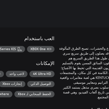
العب باستخدام
دع والحشرات، تصبح الطرق المألوفة
Series X|S
XBOX One
عل قد يصلون إلى طريق سريع سري
 طول هذا الطريق السريع هم
ون: السائق المسن يقوم بالتسليم
الإمكانات
ون القديمة التي تحيط بها الأشباح؛
 الكامنة في كل مكان، والمجتمعات
4K Ultra HD
لاعب واحد
60 
البالية التي تكافح ضد المسيطرين عليها.KENTUCKY ROUTE ZERO: TV EDITION هي لعبة مغامرات واقعية
لترانيم ومعايير موسيقى
التوصيل الذكي
إنجازات Xbox
The . تم تقديم تلك القصة بأسلوب بصري مذهل يستمد الكثير
ن تاريخ ألعاب الفيديو، وهي قصة
الحفظ السحابي لـ Xbox
ywhere
لمجتمع.