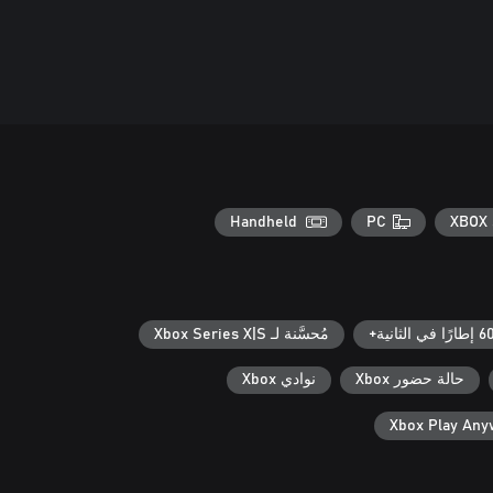
Handheld
PC
XBOX 
إطارًا في الثانية+
مُحسَّنة لـ Xbox Series X|S
حالة حضور Xbox
نوادي Xbox
Xbox Play An