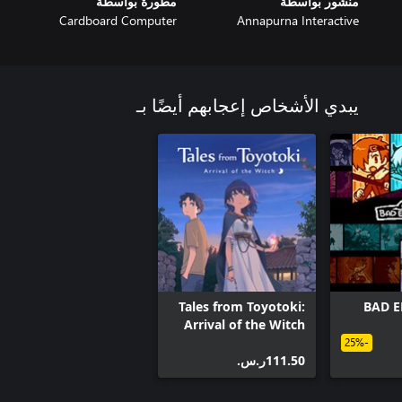
منشور بواسطة
مطورة بواسطة
Cardboard Computer
Annapurna Interactive
يبدي الأشخاص إعجابهم أيضًا بـ
Tales from Toyotoki:
BAD E
Arrival of the Witch
-25%
‪ر.س.‏‎111.50‬