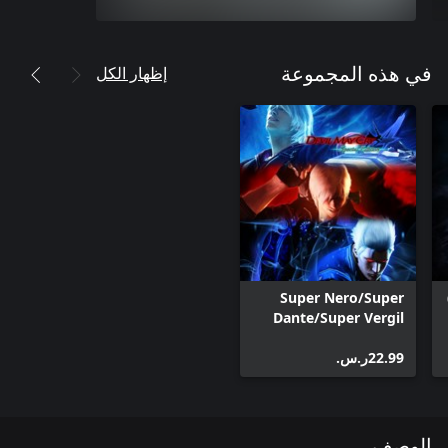
إظهار الكل
في هذه المجموعة
Super Nero/Super
Dante/Super Vergil
‪ر.س.‏‎22.99‬
الوصف