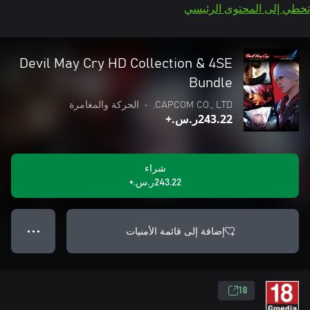
تخطي إلى المحتوى الرئيسي
Devil May Cry HD Collection & 4SE
Bundle
CAPCOM CO., LTD.
•
الحركة والمغامرة
‪ر.س.‏‎243.22‬+
شراء
‪ر.س.‏‎243.22‬+
إضافة إلى قائمة الأمنيات
● ● ●
18