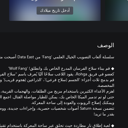
أدخل تاريخ ميلادك
الوصف
قم بدمج ثلاث أجزاء: 'الجسم (سلاح فرعي)'، 'الذراعين (هجوم قريب)' و'ال
حتى لو تم تدمير الميكا الخاص بك، يمكن للطيار مواصلة القتال. اجمع ا