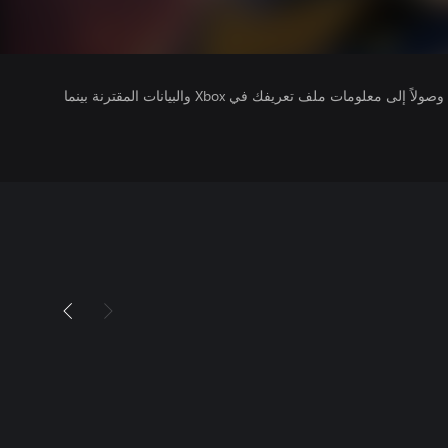
يتلقى ناشرو الألعاب التي تقوم بتشغيلها وصولاً إلى معلومات ملف تعريفك في Xbox والبيانات المقترنة بينما