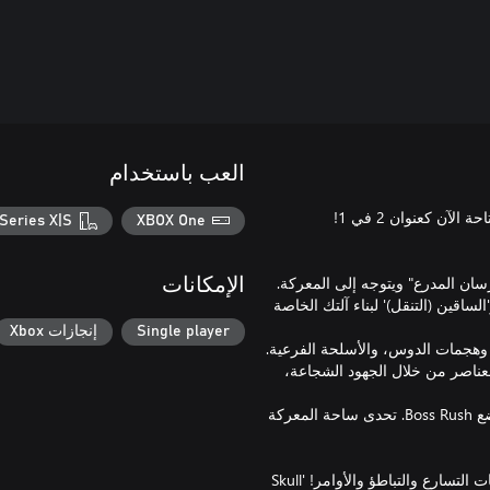
العب باستخدام
Series X|S
XBOX One
الإمكانات
ساقين (التنقل)' لبناء آلتك الخاصة
Single player
إنجازات Xbox
لعناصر من خلال الجهود الشجاعة،
تتضمن نسخة Saturn أصوات شخصيات حصرية، وإجراءات جديدة، ووضع Boss Rush. تحدى ساحة المعركة
◆ لعبة إطلاق نار مطاردة حيث تحلق عبر ساحة المعركة باستخدام تقنيات التسارع والتباطؤ والأوامر! 'Skull