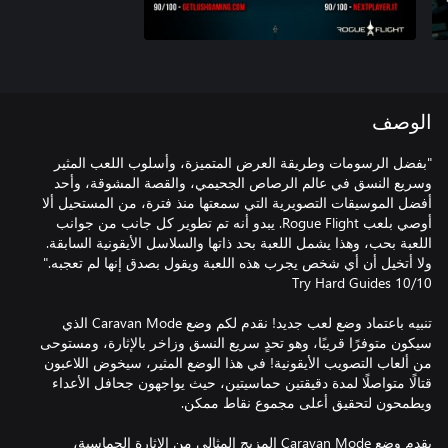
الوصف
"بفضل الرسومات وطريقة العرض المتميزة، وأسلوب اللعب المثير
وسريع النسق في عالم الرصاص الجحيمي، والقصة المشوقة، وأحد
أفضل الموسيقات التصويرية التي سمعتها منذ فترة، من المستحيل ألا
أوصي بلعب Rogue Flight. يبدو أنه تم تطوير كل جانب من جوانب
اللعبة بحب، وهذا يشمل اللعبة بحد ذاتها والسلاسل الأيقونية السابقة.
ولا أتخيل أن أي شخص يجرب هذه اللعبة ويقول بصدق إنها لم تعجبه."
تنبيه باعتماد وضع لعب جديد! نقدم لكم وضع Caravan Mode الذي
سيكون متوفرًا قريبًا، وهو تحدٍ سريع النسق وزاخر بالإثارة، ومستوحى
من ألعاب التصويب الأيقونية! في هذا الوضع المثير، سيخوض اللاعبون
قتالًا متواصلًا لمدة دقيقتين حماسيتين، حيث يواجهون جحافل الأعداء
يقدم وضع Caravan Mode المزيج المثالي من الإثارة الحماسية،