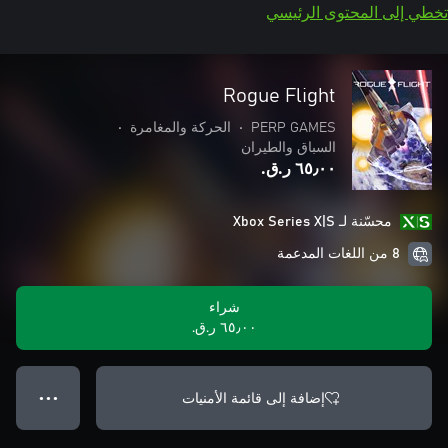
تخطي إلى المحتوى الرئيسي
Rogue Flight
PERP GAMES
•
الحركة والمغامرة
•
السباق والطيران
٦٥٫٠٠ ر.ق.‏
محسّنة لـ Xbox Series X|S
8 من اللغات المدعمة
شراء
٦٥٫٠٠ ر.ق.‏
إضافة إلى قائمة الأمنيات
● ● ●