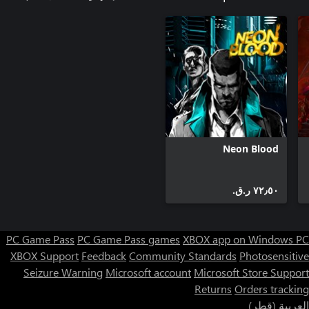
Neon Blood
٧٢٫٥٠ ر.ق.‏
PC Game Pass
PC Game Pass games
XBOX app on Windows PC
XBOX Support
Feedback
Community Standards
Photosensitive
Seizure Warning
Microsoft account
Microsoft Store Support
Returns
Orders tracking
العربية (قطر)