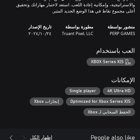
والاستراتيجية، وإمكانية إعادة اللعب. استعد لاختبار مهاراتك وتحقيق
أعلى مجموع نقاط في هذا الوضع الجديد المثير.
منشور بواسطة
مطورة بواسطة
تاريخ الإصدار
PERP GAMES
Truant Pixel, LLC
٢٤‏/١٠‏/٢٠٢٤
العب باستخدام
XBOX Series X|S
الإمكانات
Single player
4K Ultra HD
Optimized for Xbox Series X|S
إنجازات Xbox
الحفظ السحابي لـ Xbox
إظهار الكل
People also like