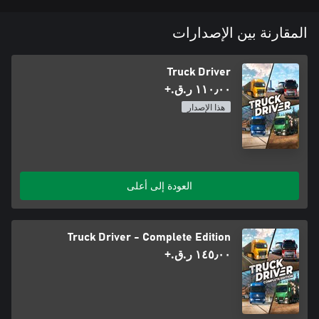
المقارنة بين الإصدارات
Truck Driver
١١٠٫٠٠ ر.ق.‏+
هذا الإصدار
العودة إلى أعلى
Truck Driver - Complete Edition
١٤٥٫٠٠ ر.ق.‏+