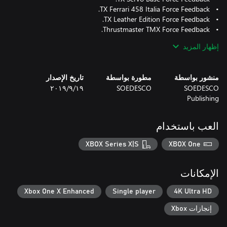
إظهار المزيد
• Logitech G920 (driving force).
منشور بواسطة
مطورة بواسطة
تاريخ الإصدار
SOEDESCO
SOEDESCO
١٩‏/٩‏/٢٠١٩
Publishing
العب باستخدام
XBOX Series X|S
XBOX One
الإمكانات
Xbox One X Enhanced
Single player
4K Ultra HD
إنجازات Xbox