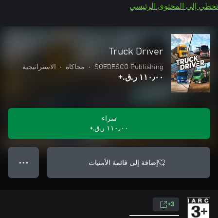
تخطي إلى المحتوى الرئيسي
Truck Driver
SOEDESCO Publishing
•
محاكاة
•
الاستراتيجية
١١٠٫٠٠ ر.ق.‏+
شراء
١١٠٫٠٠ ر.ق.‏+
إضافة إلى قائمة الأمنيات
● ● ●
3+