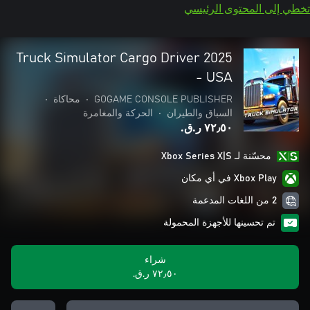
تخطي إلى المحتوى الرئيسي
Truck Simulator Cargo Driver 2025
- USA
GOGAME CONSOLE PUBLISHER
•
محاكاة
•
السباق والطيران
•
الحركة والمغامرة
٧٢٫٥٠ ر.ق.‏
محسّنة لـ Xbox Series X|S
Xbox Play في أي مكان
2 من اللغات المدعمة
تم تحسينها للأجهزة المحمولة
شراء
٧٢٫٥٠ ر.ق.‏