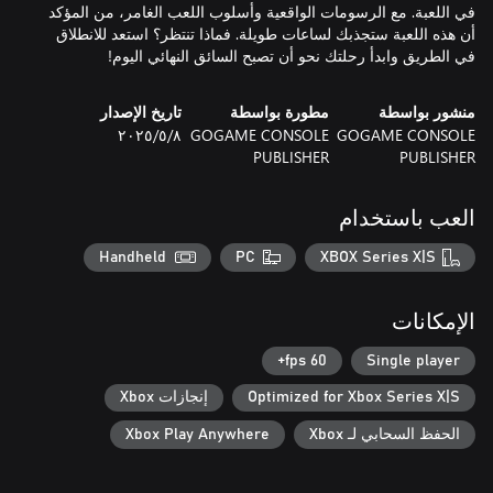
في اللعبة. مع الرسومات الواقعية وأسلوب اللعب الغامر، من المؤكد
أن هذه اللعبة ستجذبك لساعات طويلة. فماذا تنتظر؟ استعد للانطلاق
في الطريق وابدأ رحلتك نحو أن تصبح السائق النهائي اليوم!
منشور بواسطة
مطورة بواسطة
تاريخ الإصدار
GOGAME CONSOLE
GOGAME CONSOLE
٨‏/٥‏/٢٠٢٥
PUBLISHER
PUBLISHER
العب باستخدام
Handheld
PC
XBOX Series X|S
الإمكانات
60 fps+
Single player
Optimized for Xbox Series X|S
إنجازات Xbox
الحفظ السحابي لـ Xbox
Xbox Play Anywhere