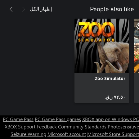
إظهار الكل
People also like
Zoo Simulator
٧٢٫٥٠ ر.ق.‏
PC Game Pass
PC Game Pass games
XBOX app on Windows PC
XBOX Support
Feedback
Community Standards
Photosensitive
Seizure Warning
Microsoft account
Microsoft Store Support