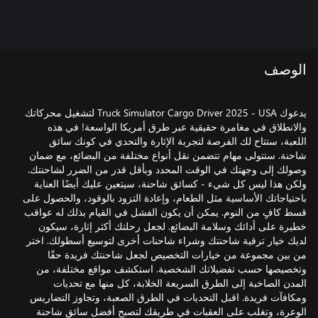
الوصف
يدعوك Truck Simulator Cargo Driver 2025 - USA لتشغيل محركاتك
والانطلاق في مغامرة حقيقية عبر طرق أمريكا الواسعة! في هذه
اللعبة، ستتاح لك الفرصة لتجربة الإثارة والتحدي في كونك سائق
شاحنة. ستتولى مهام تتضمن نقل أنواع مختلفة من البضائع، مع ضمان
وصولك إلى وجهتك في الوقت المحدد وبأقل قدر من الضرر لشاحنتك.
ولكن هذا ليس كل شيء - كسائق شاحنة، سيتعين عليك أيضًا العناية
باحتياجاتك الأساسية مثل الطعام، وإعادة التزود بالوقود، والحصول على
قسط كافٍ من النوم. يمكن أن يكون الفشل في القيام بذلك له عواقب
خطيرة على أدائك وسلامة البضائع. لجعل رحلتك أكثر إثارة، سيكون
لديك خيار ترقية شاحنتك وشراء شاحنات أخرى لتوسيع أسطولك. اختر
من بين مجموعة من خيارات التخصيص لجعل شاحنتك فريدة حقًا
وتخصيصها حسب تفضيلاتك الشخصية. استكشف مواقع مختلفة، من
المدن الصاخبة إلى الطرق السريعة الخلابة، كل منها مع تحديات
ومكافآت فريدة. اقبل التحديات في الطرق الصعبة، وتجاوز التضاريس
الوعرة، وتغلب على العقبات في طريقك لتصبح أفضل سائق شاحنة