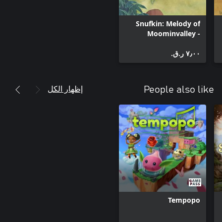
Snufkin: Melody of
Moominvalley -
Cherished Keepsakes
٧٫٠٠ ر.ق.‏
إظهار الكل
People also like
Tempopo