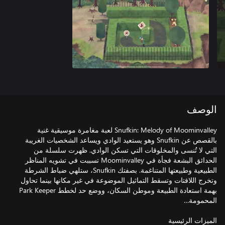
الوصف
Snufkin: Melody of Moominvalley لعبة مغامرة موسيقية غنية
بالقصص عن Snufkin وهو يستعيد الوادي ويساعد الشخصيات الغريبة
التي لا تُنسى والمخلوقات التي تسكن الوادي. ظهرت سلسلة من
الحدائق البشعة فجأة في Moominvalley تسببت في تشويه المناظر
الطبيعية وطبيعتها المتناغمة. بصفتك Snufkin، ستلهي ضباط الشرطة
وتخرج اللافتات وتسقط التماثيل الموضوعة في غير مكانها بينما تحاول
بهمة استعادة الطبيعة وموطن السكان، ووضع حد لخطط Park Keeper