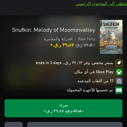
تخطي إلى المحتوى الرئيسي
Snufkin: Melody of Moominvalley
Raw Fury
•
الحركة والمغامرة
٧٢٫٥٠ ر.ق.‏
٣٩٫٨٧ ر.ق.‏+
بسعر مخفض: وفر ٣٢٫٦٣ ر.ق.‏، ends in 3 days
Xbox Play في أي مكان
17 من اللغات المدعمة
تم تحسينها للأجهزة المحمولة
شراء
٧٢٫٥٠ ر.ق.‏
٣٩٫٨٧ ر.ق.‏+