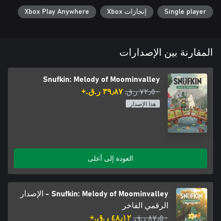
Single player
إنجازات Xbox
Xbox Play Anywhere
المقارنة بين الإصدارات
Snufkin: Melody of Moominvalley
٧٢٫٥٠ ر.ق.‏
٣٩٫٨٧ ر.ق.‏+
هذا الإصدار
العودة إلى أعلى
Snufkin: Melody of Moominvalley - الإصدار
الرقمي الفاخر
٨٧٫٥٠ ر.ق.‏
٤٨٫١٢ ر.ق.‏+