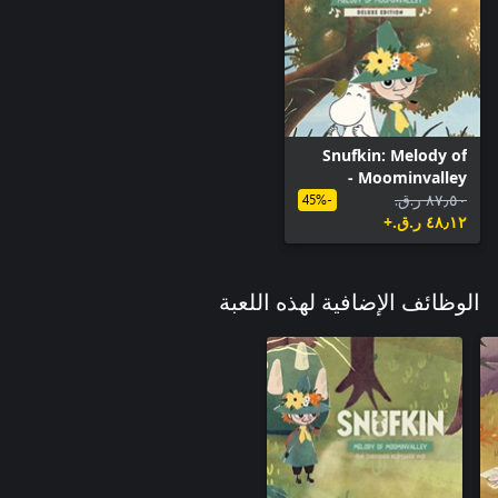
Snufkin: Melody of
Moominvalley -
٨٧٫٥٠ ر.ق.‏
الإصدار الرقمي الفاخر
-45%
٤٨٫١٢ ر.ق.‏+
الوظائف الإضافية لهذه اللعبة