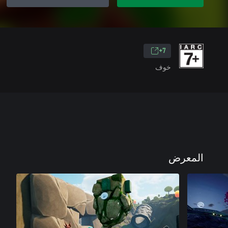
7+
خوف
المعرض