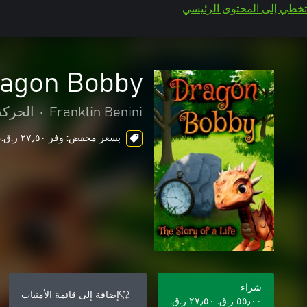
تخطي إلى المحتوى الرئيسي
agon Bobby
Franklin Benini
•
الحركة
بسعر مخفض: وفر ٢٧٫٥٠ ر.ق.‏، ends in 1 day
شراء
إضافة إلى قائمة الأمنيات
٥٥٫٠٠ ر.ق.‏
٢٧٫٥٠ ر.ق.‏