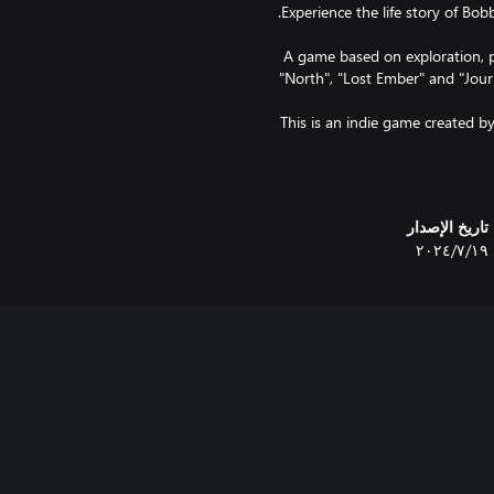
- A game based on exploration, p
- This is an indie game created
ATTENTION: This game does not 
تاريخ الإصدار
١٩‏/٧‏/٢٠٢٤