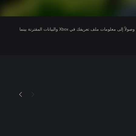
يتلقى ناشرو الألعاب التي تقوم بتشغيلها وصولاً إلى معلومات ملف تعريفك في Xbox والبيانات المقترنة بينما