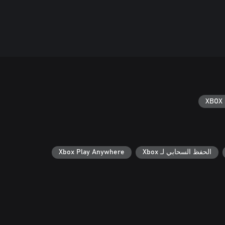
XBOX 
الحفظ السحابي لـ Xbox
Xbox Play Anywhere