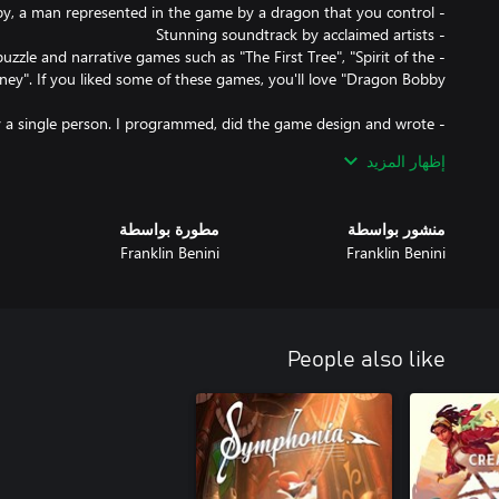
uzzle and narrative games such as "The First Tree", "Spirit of the
 by a single person. I programmed, did the game design and wrote
إظهار المزيد
use any A.I. resources. All the photos used in it are royalty free
and taken from sites such as Pixabay, Pexels and Unsplash.
منشور بواسطة
مطورة بواسطة
Franklin Benini
Franklin Benini
People also like