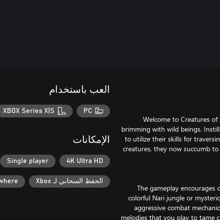
العب باستخدام
XBOX Series X|S
PC
Welcome to Creatures of A
brimming with wild beings. Insti
to utilize their skills for trav
الإمكانات
creatures, they now succumb to 
Single player
4K Ultra HD
الحفظ السحابي لـ Xbox
ywhere
The gameplay encourages cur
colorful Nari jungle or myst
aggressive combat mechanics
melodies that you play to tame c