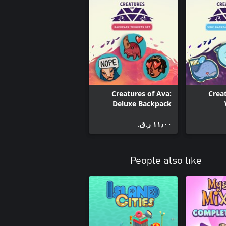
Creatures of Ava:
Creat
Deluxe Backpack
Trinkets Set
Backpack 
١١٫٠٠ ر.ق.‏
People also like