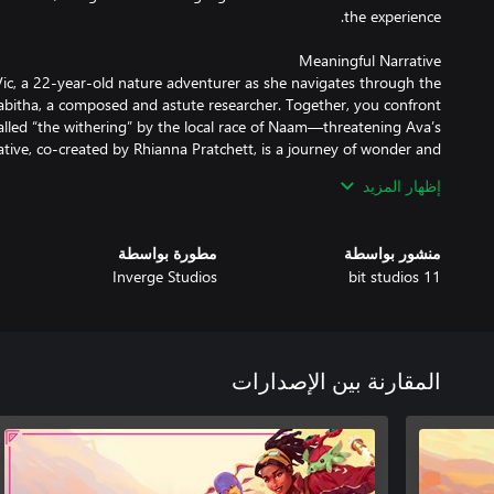
Vic, a 22-year-old nature adventurer as she navigates through the
abitha, a composed and astute researcher. Together, you confront
alled “the withering” by the local race of Naam—threatening Ava’s
ative, co-created by Rhianna Pratchett, is a journey of wonder and
إظهار المزيد
 featuring a dense, populated world of rich ecosystems filled with
منشور بواسطة
مطورة بواسطة
in the planet’s natural balance. It goes beyond traditional creature-
Inverge Studios
11 bit studios
 understanding and connection with the things you’ll encounter on
tand the true meaning of the infection, you will be challenged to
oint of view and learn about the real toll it takes to preserve the
المقارنة بين الإصدارات
After all, can you save something you don't understand?