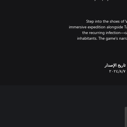
Step into the shoes of 
immersive expedition alongside T
the recurring infection—c
inhabitants. The game's narr
Creatures of Ava is a game
تاريخ الإصدار
creatures that play a vital role 
٧‏/٨‏/٢٠٢٤
related genres, offering a deeper
Ava. Once you come to unders
step out of the human-centric p