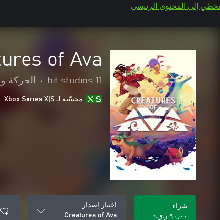
تخطي إلى المحتوى الرئيسي
tures of Ava
11 bit studios
•
الحركة وا
محسّنة لـ Xbox Series X|S
اختيار إصدار
شراء
Creatures of Ava
٩٠٫٠٠ ر.ق.‏+