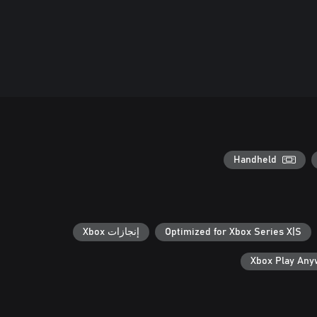
Handheld
Optimized for Xbox Series X|S
إنجازات Xbox
Xbox Play An