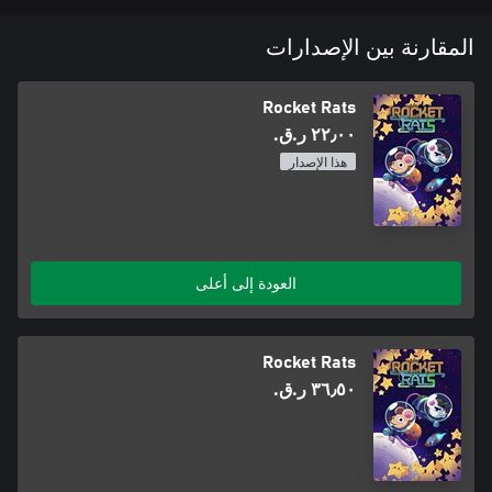
المقارنة بين الإصدارات
Rocket Rats
٢٢٫٠٠ ر.ق.‏
هذا الإصدار
العودة إلى أعلى
Rocket Rats
٣٦٫٥٠ ر.ق.‏