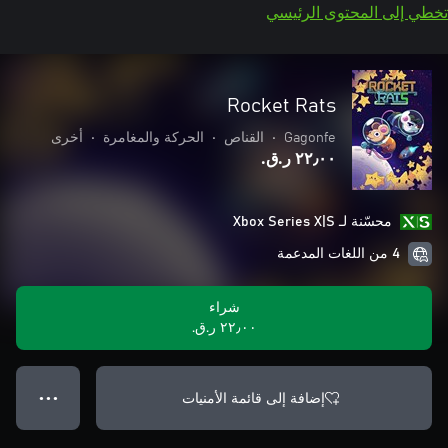
تخطي إلى المحتوى الرئيسي
Rocket Rats
Gagonfe
•
القناص
•
الحركة والمغامرة
•
أخرى
٢٢٫٠٠ ر.ق.‏
محسّنة لـ Xbox Series X|S
4 من اللغات المدعمة
شراء
٢٢٫٠٠ ر.ق.‏
إضافة إلى قائمة الأمنيات
● ● ●