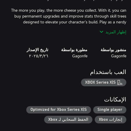
The more you play, the more cheese you collect. With it, you can
buy permanent upgrades and improve stats through skill trees
designed to elevate your character's build. Play as a nerdy
rodent, a battered soldier, a mecha-rat, and much more with
إظهار المزيد
unlockable characters.
منشور بواسطة
مطورة بواسطة
تاريخ الإصدار
Gagonfe
Gagonfe
٢٦‏/٣‏/٢٠٢٥
العب باستخدام
XBOX Series X|S
الإمكانات
Optimized for Xbox Series X|S
Single player
إنجازات Xbox
الحفظ السحابي لـ Xbox