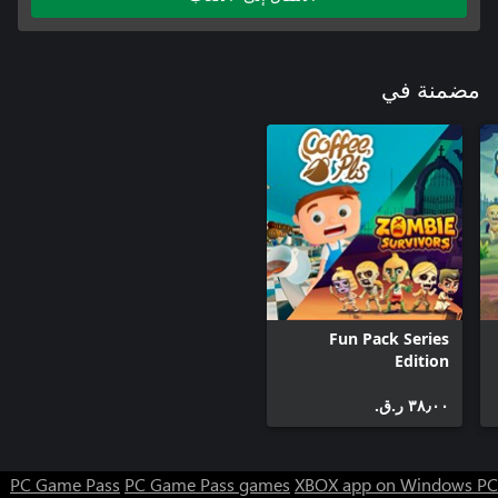
مضمنة في
Fun Pack Series
Edition
٣٨٫٠٠ ر.ق.‏
PC Game Pass
PC Game Pass games
XBOX app on Windows PC