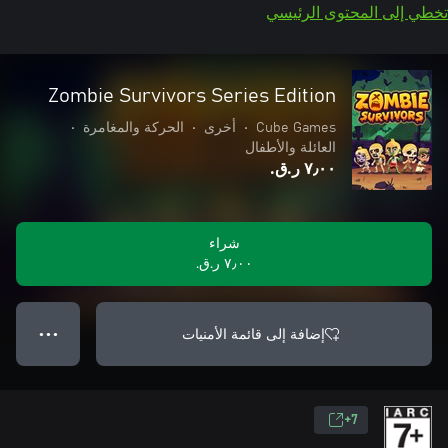
تخطي إلى المحتوى الرئيسي
Zombie Survivors Series Edition
Cube Games
•
أخرى
•
الحركة والمغامرة
•
العائلة والأطفال
٧٫٠٠ ر.ق.‏
شراء
٧٫٠٠ ر.ق.‏
إضافة إلى قائمة الأمنيات
● ● ●
7+