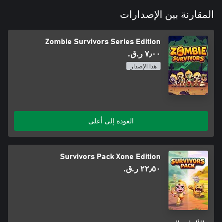
المقارنة بين الإصدارات
Zombie Survivors Series Edition
٧٫٠٠ ر.ق.‏
هذا الإصدار
العودة إلى أعلى
Survivors Pack Xone Edition
٢٢٫٥٠ ر.ق.‏