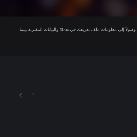
يتلقى ناشرو الألعاب التي تقوم بتشغيلها وصولاً إلى معلومات ملف تعريفك في Xbox والبيانات المقترنة بينما