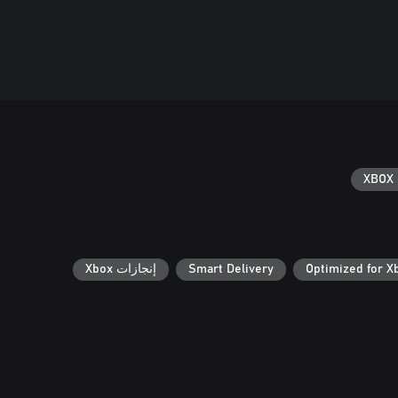
XBOX 
Optimized for X
Smart Delivery
إنجازات Xbox