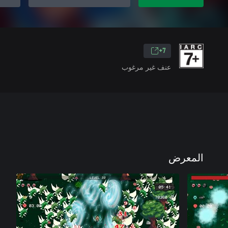
7+
عنف غير مرغوب
المعرض