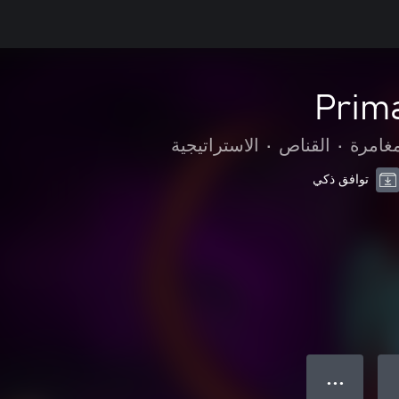
Prima
مغامرة
•
القناص
•
الاستراتيجية
توافق ذكي
● ● ●