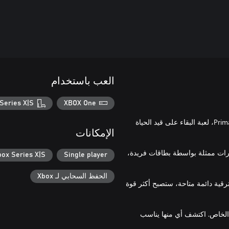
العب باستخدام
Series X|S
XBOX One
هل أنت مستعد لأكثر مغامرة مجنونة على الإطلاق؟ اعرف Primal Survivors، لعبة البقاء على قيد الحياة
الإمكانات
لة هي تجربة فريدة! مع 50 مجموعة مهارات ممثلة بواسطة بطاقات فريدة،
box Series X|S
Single player
الحفظ السحابي لـ Xbox
2 ترقيات دائمة: قم بفتح وتحسين شخصيتك مع مرور الوقت! بـ 25 ترقية دائمة متاحة، ستصبح أكثر قوة
سلوب لعبها الخاص. اكتشف أي منها يناسب