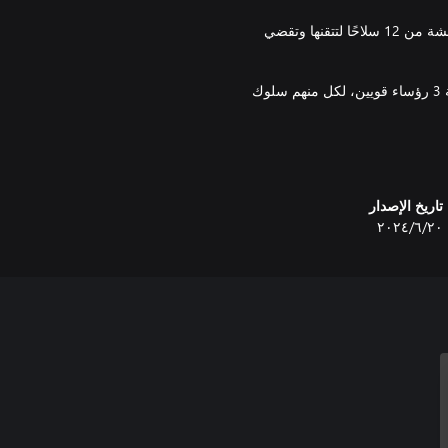
◘ 12 أسلحة: مُسَلَّح حتى الأسنان! تقدم Primal Survivors مجموعة مدهشة من 12 سلاحًا لتتقنها وتقضي
◘ 3 رؤساء مع سلوك فريد: تحدى التحديات الملحمية عن طريق مواجهة 3 رؤساء قويين، لكل منهم سلوك
◘ وضع اللهب لمدة 10 دقائق للعب: حتى مع جدول مزدحم، يمكنك الاستمتاع بأدرينالين Primal Survivors!
تاريخ الإصدار
٢٠‏/٦‏/٢٠٢٤
قلب البقاء على قيد الحياة. انطلق الآن