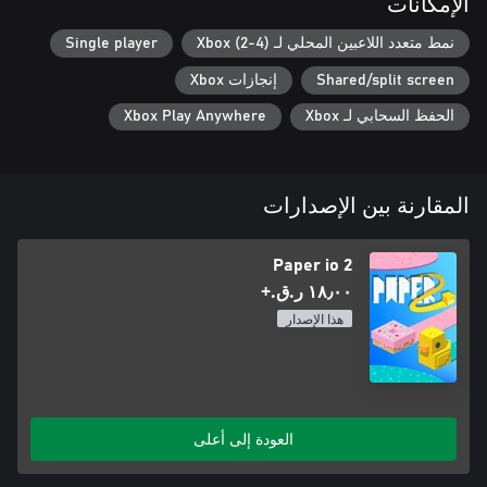
الإمكانات
نمط متعدد اللاعبين المحلي لـ Xbox (2-4)
Single player
Shared/split screen
إنجازات Xbox
الحفظ السحابي لـ Xbox
Xbox Play Anywhere
المقارنة بين الإصدارات
Paper io 2
١٨٫٠٠ ر.ق.‏+
هذا الإصدار
العودة إلى أعلى