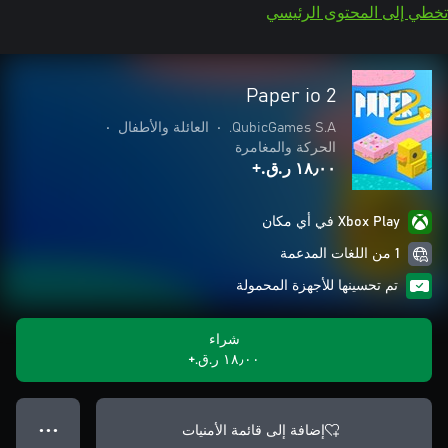
تخطي إلى المحتوى الرئيسي
Paper io 2
QubicGames S.A.
•
العائلة والأطفال
•
الحركة والمغامرة
١٨٫٠٠ ر.ق.‏+
Xbox Play في أي مكان
1 من اللغات المدعمة
تم تحسينها للأجهزة المحمولة
شراء
١٨٫٠٠ ر.ق.‏+
إضافة إلى قائمة الأمنيات
● ● ●