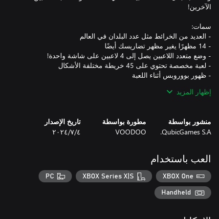
إظهار المزيد
- قواعد بسيطة والكثير من المرح!
منشور بواسطة
مطورة بواسطة
تاريخ الإصدار
QubicGames S.A.
VOODOO
٤‏/٧‏/٢٠٢٤
العب باستخدام
PC
XBOX Series X|S
XBOX One
Handheld