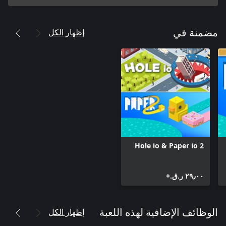
إظهار الكل
مضمنة في
Hole io & Paper io 2
٢٩٫٠٠ ر.ق.‏+
إظهار الكل
الوظائف الإضافية لهذه اللعبة