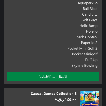
Aquapark io
Ball Blast
Candivity
Golf Guys
Helix Jump
Hole io
Mob Control
Paper io 2
Pocket Mini Golf 2
Pocket Minigolf
Puff Up
Skyline Bowling
الانتقال إلى "الألعاب"
8 Casual Games Collection
١٤٥٫٠٠ ر.ق.‏+