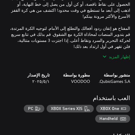
الحصول على نقاط ناقصة، أو كن أول من يصل إلى خط النهاية، أو
اذهب إلى أبعد ما تستطيع في وقت محدود! اكتشف من هي كرة القفز
المفتاح هو إتقان ردود أفعالك والتطلع إلى الأمام. لتوجيه الكرة المرتدة،
قم بتدوير المنصات لمحاذاة الكرة مع الشقوق. قم بذلك في تتابع سريع
لحركة التحرير والسرد ونقاط أعلى. إذا اجتزت 3 مستويات متتالية،
إظهار المزيد
- واجه أصدقائك أو عائلتك في وضع اللعب المتعدد لما يصل إلى 4
منشور بواسطة
مطورة بواسطة
تاريخ الإصدار
QubicGames S.A.
VOODOO
١‏/٥‏/٢٠٢٥
- تعرف على عدد المستويات التي يمكنك إكمالها في هذه اللعبة التي لا
العب باستخدام
- هزيمة الزعماء على المستويات باستخدام عوائق مثل المفاتيح
والمنصات المعدنية التي لا يمكن حتى لو كرة نارية تسقط بأقصى
PC
XBOX Series X|S
XBOX One
Handheld