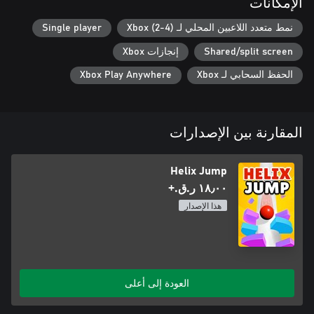
الإمكانات
انطلق إلى مغامرة لا تنتهي أبدًا بمستويات غير محدودة، واختبر مهاراتك
نمط متعدد اللاعبين المحلي لـ Xbox (2-4)
Single player
وادع الآخرين لقضاء وقت ممتع معًا!
Shared/split screen
إنجازات Xbox
الحفظ السحابي لـ Xbox
Xbox Play Anywhere
المقارنة بين الإصدارات
Helix Jump
١٨٫٠٠ ر.ق.‏+
هذا الإصدار
العودة إلى أعلى