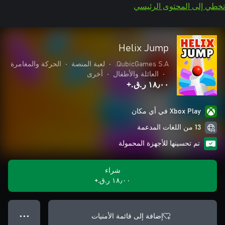
تخطي إلى المحتوى الرئيسي
Helix Jump
QubicGames S.A.
•
لعبة المنصة
•
الحركة والمغامرة
•
العائلة والأطفال
•
أخرى
١٨٫٠٠ ر.ق.‏+
Xbox Play في أي مكان
13 من اللغات المدعمة
تم تحسينها للأجهزة المحمولة
شراء
١٨٫٠٠ ر.ق.‏+
إضافة إلى قائمة الأمنيات
● ● ●