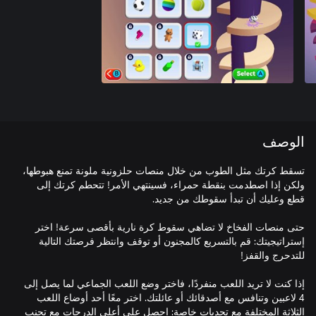
الوصف
تسقط كرتك مثل الطوب من خلال منصات حلزونية ملونة تمنع هبوطها،
ولكن إذا اصطدمت بنقطة حمراء، فسينتهي الأمر! تتحطم كرتك إلى
حتى منصات الفخاخ لا تضاهي سقوط كرة نارية بأقصى سرعة! اختر
إستراتيجيتك: قم بالتسريع كالمجنون أو توقف وانتظر فرصتك التالية
إذا كنت لا تريد اللعب منفردًا، فاختر وضع اللعب الجماعي لما يصل إلى
4 لاعبين وتنافس مع أصدقائك أو عائلتك. اختر معًا أحد أوضاع اللعب
الثلاثة المختلفة مع تحديات خاصة: احصل على أعلى الدرجات مع تجنب