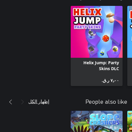
Helix Jump: Party
Skins DLC
٧٫٠٠ ر.ق.‏
إظهار الكل
People also like