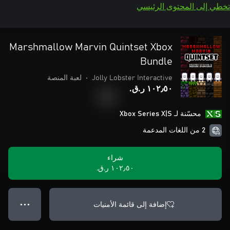
تخطي إلى المحتوى الرئيسي
Marshmallow Marvin Quintset Xbox
Bundle
Jolly Lobster Interactive
•
لعبة المنصة
١٠٢٫٥٠ ر.ق.‏
محسّنة لـ Xbox Series X|S
2 من اللغات المدعمة
شراء
١٠٢٫٥٠ ر.ق.‏
إضافة إلى قائمة الأمنيات
● ● ●