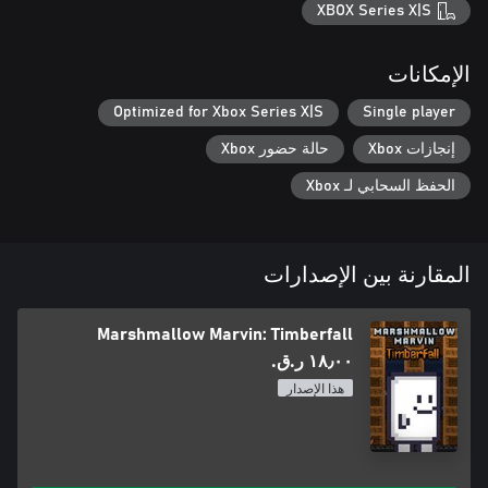
XBOX Series X|S
الإمكانات
Optimized for Xbox Series X|S
Single player
إنجازات Xbox
حالة حضور Xbox
الحفظ السحابي لـ Xbox
المقارنة بين الإصدارات
Marshmallow Marvin: Timberfall
١٨٫٠٠ ر.ق.‏
هذا الإصدار