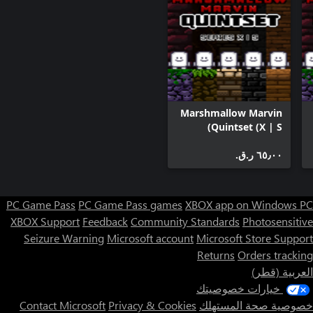
Marshmallow Marvin
Quintset (X | S)
٦٥٫٠٠ ر.ق.‏
PC Game Pass
PC Game Pass games
XBOX app on Windows PC
XBOX Support
Feedback
Community Standards
Photosensitive
Seizure Warning
Microsoft account
Microsoft Store Support
Returns
Orders tracking
العربية (قطر)
خيارات خصوصيتك
خصوصية صحة المستهلك
Privacy & Cookies
Contact Microsoft