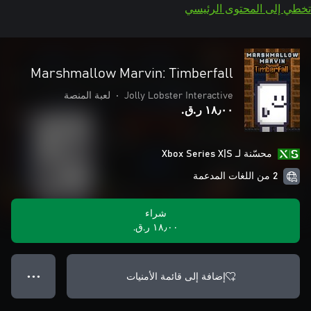
تخطي إلى المحتوى الرئيسي
Marshmallow Marvin: Timberfall
Jolly Lobster Interactive
•
لعبة المنصة
١٨٫٠٠ ر.ق.‏
محسّنة لـ Xbox Series X|S
2 من اللغات المدعمة
شراء
١٨٫٠٠ ر.ق.‏
إضافة إلى قائمة الأمنيات
● ● ●