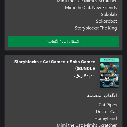
Mimi the Cat: Mimi's Scratcher
Mimi the Cat: New Friends
Sokolab
Sokorobot
Storyblocks: The King
الانتقال إلى "الألعاب"
Storyblocks + Cat Games + Soko Games
(BUNDLE)
٧٠٫٠٠ ر.ق.‏
الألعاب المضمنة
Cat Pipes
Doctor Cat
HoneyLand
Mimi the Cat: Mimi's Scratcher