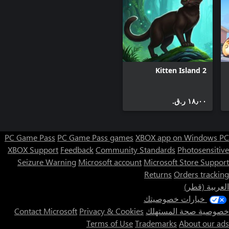
Kitten Island 2
١٨٫٠٠ ر.ق.‏
PC Game Pass
PC Game Pass games
XBOX app on Windows PC
XBOX Support
Feedback
Community Standards
Photosensitive
Seizure Warning
Microsoft account
Microsoft Store Support
Returns
Orders tracking
العربية (قطر)
خيارات خصوصيتك
خصوصية صحة المستهلك
Privacy & Cookies
Contact Microsoft
Terms of Use
Trademarks
About our ads