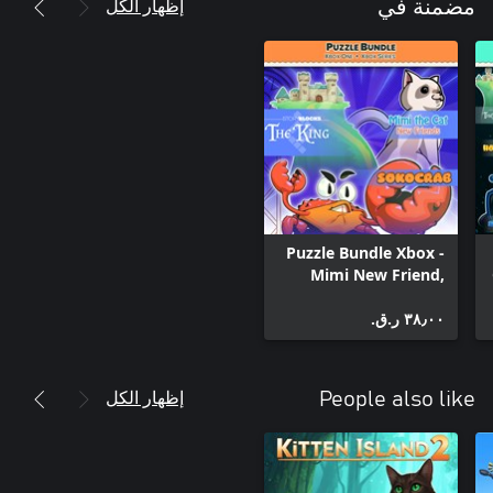
إظهار الكل
مضمنة في
Puzzle Bundle Xbox -
Mimi New Friend,
Sokocrab and
٣٨٫٠٠ ر.ق.‏
StoryBlocks
إظهار الكل
People also like