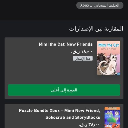
الحفظ السحابي لـ Xbox
المقارنة بين الإصدارات
Mimi the Cat: New Friends
١٨٫٠٠ ر.ق.‏
هذا الإصدار
العودة إلى أعلى
Puzzle Bundle Xbox - Mimi New Friend,
Sokocrab and StoryBlocks
٣٨٫٠٠ ر.ق.‏