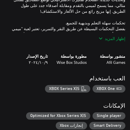
مثالي، مما يسمح لميمي بالتقدم ومقابلة أصدقاء جدد على طول
بفضل التحكمات البسيطة عن طريق النقر والتمرير، تعتبر لعبة "ميمي
القطة: أصدقاء جدد" متاحة وممتعة لجميع اللاعبين من جميع الأعمار.
إظهار المزيد
سواء كنت تحرك الصناديق، أو تتسلقها، أو تفكر في كيفية تكديسها،
منشور بواسطة
مطورة بواسطة
تاريخ الإصدار
Afil Games
Wise Box Studios
٩‏/١٠‏/٢٠٢٤
خذ وقتك لحل كل لغز على وتيرتك الخاصة. لا توجد عجلة في عالم
ميمي، فقط متعة حل الألغاز ومساعدة ميمي في تكوين صداقات
جديدة. إنها اللعبة المثالية للاسترخاء والاستمتاع بتجربة هادئة وخالية من
العب باستخدام
XBOX Series X|S
XBOX One
يقدم كل مستوى في "ميمي القطة: أصدقاء جدد" تحديًا جديدًا وفرصة
لاكتشاف شيء مميز. مع مجموعة متنوعة من الألغاز والإعدادات
الإمكانات
الرائعة، تقدم هذه اللعبة متعة لا تنتهي ولحظات دافئة. انضم إلى ميمي
وأصدقائها الجدد في هذه المغامرة الساحرة!
Optimized for Xbox Series X|S
Single player
Smart Delivery
إنجازات Xbox