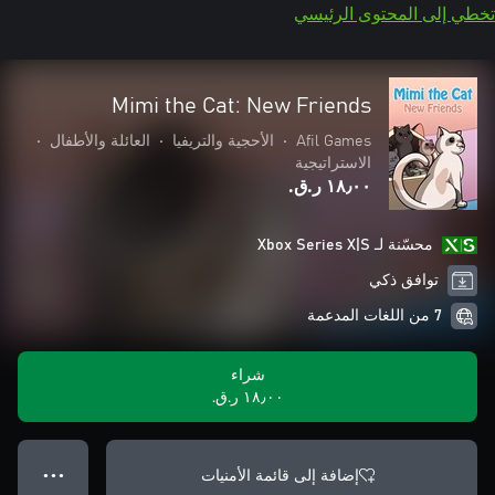
تخطي إلى المحتوى الرئيسي
Mimi the Cat: New Friends
Afil Games
•
الأحجية والتريفيا
•
العائلة والأطفال
•
الاستراتيجية
١٨٫٠٠ ر.ق.‏
محسّنة لـ Xbox Series X|S
توافق ذكي
7 من اللغات المدعمة
شراء
١٨٫٠٠ ر.ق.‏
إضافة إلى قائمة الأمنيات
● ● ●